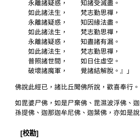
永離諸疑惑， 知諸受滅盡。
如此諸法生， 梵志勤思禪，
永離諸疑惑， 知因緣法盡。
如此諸法生， 梵志勤思禪，
永離諸疑惑， 知盡諸有漏。
如此諸法生， 梵志勤思禪，
普照諸世間， 如日住虛空。
破壞諸魔軍， 覺諸結解脫。』」
佛說此經已，諸比丘聞佛所說，歡喜奉行。
如毘婆尸佛，如是尸棄佛、毘濕波浮佛、迦
孫提佛、迦那迦牟尼佛、迦葉佛，亦如是說
[校勘]