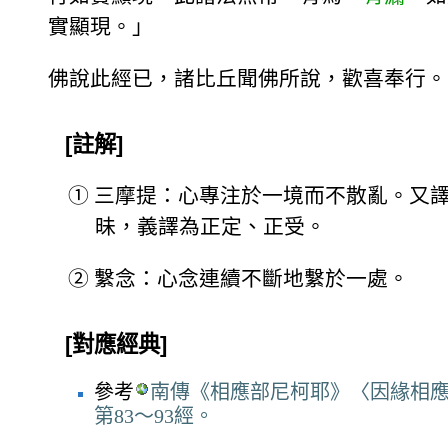
實顯現。」
佛說此經已，諸比丘聞佛所說，歡喜奉行。
[註解]
①
三摩提：心專注於一境而不散亂。又
昧，義譯為正定、正受。
②
繫念：心念連續不斷地繫於一處。
[對應經典]
參考
南傳《相應部尼柯耶》〈因緣相應
第83～93經。