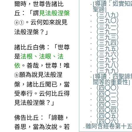
爾時，世尊告諸比
[導讀：如實知
聖諦]
丘：「謂
見法般涅槃
（三八九）
（三九〇）
。云何如來說見
ⓐ
①
（三九一）
法般涅槃？」
（三九二）
（三九三）
（三九四）
諸比丘白佛：「世尊
（三九五）
（三九六）
是
法根、法眼、法
（三九七）
依
。善哉，世尊！唯
（三九八）
（三九九）
願為說見法般涅
ⓑ
[導讀：四聖諦
間等的重要性]
槃，諸比丘聞已，當
（四〇〇）
受奉行。云何比丘得
（四〇一）
（四〇二）
見法般涅槃？」
（四〇三）
（四〇四）
（四〇五）
佛告比丘：「諦聽，
（四〇六）
雜阿含經卷第十
善思，當為汝說。若