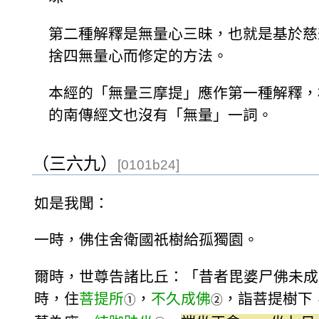
第二種解釋是無量心三昧，也就是基於慈
捨四無量心而修定的方法。
本經的「無量三摩提」應作第一種解釋，
的南傳經文也沒有「無量」一詞。
（三六九）
[0101b24]
如是我聞：
一時，佛住舍衛國祇樹給孤獨園。
爾時，世尊告諸比丘：「昔者毘婆尸佛未成
時，住
菩提所
，
不久成佛
，詣菩提樹下
①
②