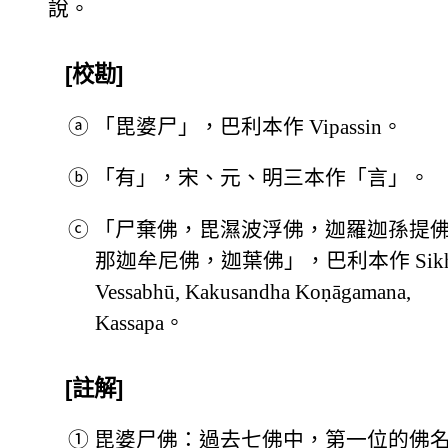
說。
[校勘]
ⓐ
「毘婆尸」，巴利本作 Vipassin。
ⓑ
「有」，宋、元、明三本作「言」。
ⓒ
「尸棄佛，毘濕波浮佛，迦羅迦孫提
那迦牟尼佛，迦葉佛」，巴利本作 Sikh
Vessabhū, Kakusandha Koṇāgamana,
Kassapa。
[註解]
①
毘婆尸佛：過去七佛中，第一位的佛