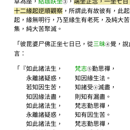
草為座，
結跏趺坐
，
端坐正念，一坐七日
③
十二緣起逆順觀察
，所謂此有故彼有，此起
起，緣無明行，乃至緣生有老死，及純大苦
集，純大苦聚滅。
「彼毘婆尸佛正坐七日已，從
三昧
覺，說
④
言：
「『如此諸法生，
梵志
勤思禪，
⑤
永離諸疑惑， 知因緣生法。
若知因生苦， 知諸受
滅盡，
ⓐ
知因緣法盡， 則知有漏盡。
如此諸法生， 梵志勤思禪，
永離諸疑惑， 知有因生苦。
如此諸法生， 梵志勤思禪，