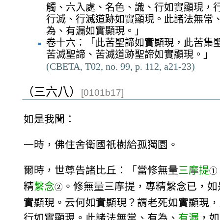
觸、六入處、名色、識、行如實顯現，
行滅、行滅道跡如實顯現。此諸法無常
為、有漏如實顯現。」
卷十六：「此苦聖諦如實顯現，此苦集
苦滅聖諦、苦滅道跡聖諦如實顯現。」
(CBETA, T02, no. 99, p. 112, a21-23)
（三六八）
[0101b17]
如是我聞：
一時，佛住舍衛國祇樹給孤獨園。
爾時，世尊告諸比丘：「當修無量
三摩提
①
精
繫念
。修無量三摩提，專精繫念已，如
②
實顯現。云何如實顯現？謂老死如實顯現，
行如實顯現。此諸法無常、有為、
有漏
，如