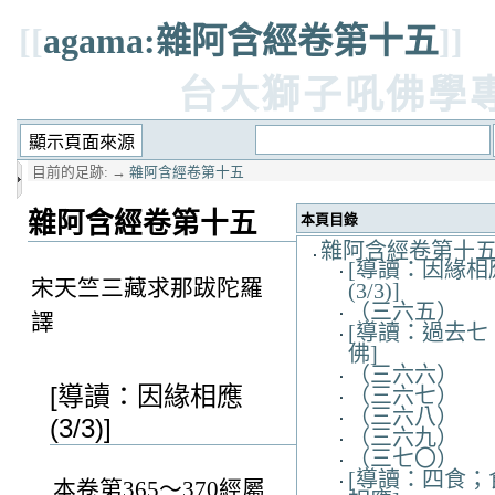
[[
agama:雜阿含經卷第十五
]]
台大獅子吼佛學
目前的足跡:
→
雜阿含經卷第十五
雜阿含經卷第十五
本頁目錄
雜阿含經卷第十
[導讀：因緣相
宋天竺三藏求那跋陀羅
(3/3)]
（三六五）
譯
[導讀：過去七
佛]
（三六六）
[導讀：因緣相應
（三六七）
（三六八）
(3/3)]
（三六九）
（三七〇）
[導讀：四食；
本卷第365～370經屬