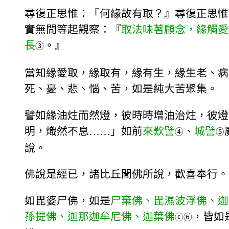
尋復正思惟：『何緣故有取？』尋復正思惟
實無間等起觀察：『
取法味著顧念，緣觸愛
長
。』
③
當知緣愛取，緣取有，緣有生，緣生老、病
死、憂、悲、惱、苦，如是純大苦聚集。
譬如緣油炷而然燈，彼時時增油治炷，彼燈
明，熾然不息……」如前
來歎譬
、
城譬
④
⑤
說。
佛說是經已，諸比丘聞佛所說，歡喜奉行。
如毘婆尸佛，如是
尸棄佛、毘濕波浮佛、迦
孫提佛、迦那迦牟尼佛、迦葉佛
，皆如
ⓒ
⑥