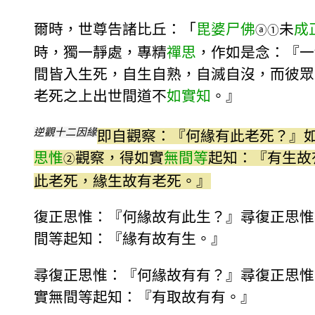
爾時，世尊告諸比丘：「
毘婆尸佛
未
成
ⓐ
①
時，獨一靜處，專精
禪思
，作如是念：『一
間皆入生死，自生自熟，自滅自沒，而彼眾
老死之上出世間道不
如實知
。』
逆觀十二因緣
即自觀察：『何緣有此老死？』
思惟
觀察，得如實
無間等
起知：『有生故
②
此老死，緣生故有老死。』
復正思惟：『何緣故有此生？』尋復正思惟
間等起知：『緣有故有生。』
尋復正思惟：『何緣故有有？』尋復正思惟
實無間等起知：『有取故有有。』