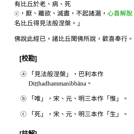
有比丘於老、病、死
，厭、離欲、滅盡，不起諸漏，
心善解脫
ⓒ
名比丘得見法般涅槃。」
佛說此經已，諸比丘聞佛所說，歡喜奉行。
[校勘]
ⓐ
「見法般涅槃」，巴利本作
Diṭṭhadhammanibbāna。
ⓑ
「唯」，宋、元、明三本作「惟」。
ⓒ
「死」，宋、元、明三本作「生」。
[註解]