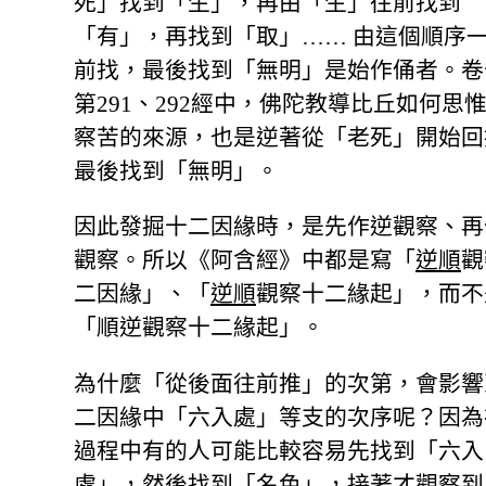
死」找到「生」，再由「生」往前找到
「有」，再找到「取」…… 由這個順序
前找，最後找到「無明」是始作俑者。卷
第291、292經中，佛陀教導比丘如何思
察苦的來源，也是逆著從「老死」開始回
最後找到「無明」。
因此發掘十二因緣時，是先作逆觀察、再
觀察。所以《阿含經》中都是寫「
逆順
觀
二因緣」、「
逆順
觀察十二緣起」，而不
「順逆觀察十二緣起」。
為什麼「從後面往前推」的次第，會影響
二因緣中「六入處」等支的次序呢？因為
過程中有的人可能比較容易先找到「六入
處」，然後找到「名色」，接著才觀察到