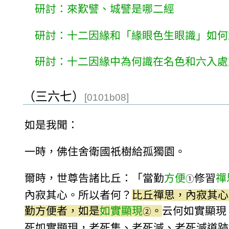
研討：來歎譬、城譬是哪二經
研討：十二因緣和「緣眼色生眼識」如何
研討：十二因緣中為何識在名色和六入處
（三六七）
[0101b08]
如是我聞：
一時，佛住舍衛國祇樹給孤獨園。
爾時，世尊告諸比丘：「當勤
方便
修習
禪
①
內寂其心。所以者何？
比丘禪思，內寂其心
勤方便者，如是
如實顯現
。
云何如實顯現
②
死如實顯現，老死集、老死滅、老死滅道跡