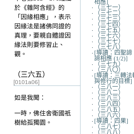
相應]
（三七一）
於《雜阿含經》的
（三七二）
「因緣相應」，表示
（三七三）
（三七四）
因緣法是諸佛同證的
（三七五）
真理，要親自體證因
（三七六）
（三七七）
緣法則要修習止、
（三七八）
[導讀：四聖諦
觀。
諦相應 (1/2)]
（三七九）
（三八〇）
（三六五）
[導讀：三轉法
與修行的目標]
[0101a06]
（三八一）
（三八二）
如是我聞：
（三八三）
（三八四）
（三八五）
一時，佛住舍衛國祇
（三八六）
[導讀：四果]
樹給孤獨園。
（三八七）
（三八八）