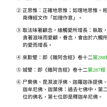
②
正思惟：正確地思惟；如理地思惟。
南傳經文作「如理作意」。
③
取法味著顧念，緣觸愛所增長：執取
貪著滋味而愛顧、眷念，會由於六觸
的愛而增長。
④
來歎譬：即《雜阿含經》卷十二
第288
⑤
城譬：即《雜阿含經》卷十二
第287經
⑥
尸棄佛、毘濕波浮佛、迦羅迦孫提佛
迦牟尼佛、迦葉佛：過去七佛中，第
位的佛名，第七位即是釋迦牟尼佛。