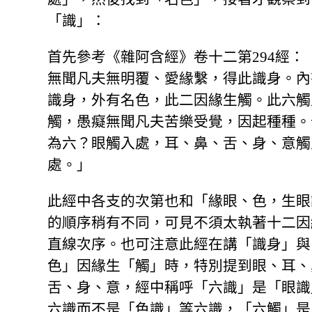
「識」：
首先參考《雜阿含經》卷十二第294經：
無聞凡夫無明覆、愛緣繫，得此識身。內
識身，外有名色，此二因緣生觸。此六觸
觸，愚癡無聞凡夫苦樂受覺，因起種種。
為六？眼觸入處，耳、鼻、舌、身、意觸
處。」
此經中各支的次第也和「緣眼、色，生眼
的順序稍有不同，可見不須太執著十二因
直線次序。也可注意此經在講「識身」與
色」因緣生「觸」時，特別提到眼、耳、
舌、身、意，經中稱呼「六識」是「眼識
六識而不是「色識」等六識，「六觸」是