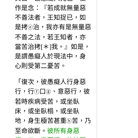
作是念：『若成就無量惡
不善法者，王知捉已，如
是拷
治，我亦有是無量惡
ⓔ
不善之法，若王知者，亦
當苦治拷[＊]我。』如是，
是謂愚癡人於現法中，身
心則受第二憂苦。
「復次，彼愚癡人行身惡
行，行
口
、意惡行，彼
ⓕ
ⓖ
若時疾病受苦，或坐臥
床，或坐臥榻，或坐臥
地，身生極苦甚重
苦，乃
ⓗ
至命欲斷。
彼所有身惡