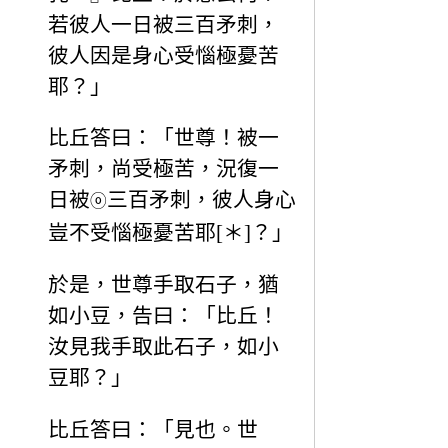
若彼人一日被三百矛刺，
彼人因是身心受惱極憂苦
耶？」
比丘答曰：「世尊！被一
矛刺，尚受極苦，況復一
日被
三百矛刺，彼人身心
ⓞ
豈不受惱極憂苦耶[＊]？」
於是，世尊手取石子，猶
如小豆，告曰：「比丘！
汝見我手取此石子，如小
豆耶？」
比丘答曰：「見也。世