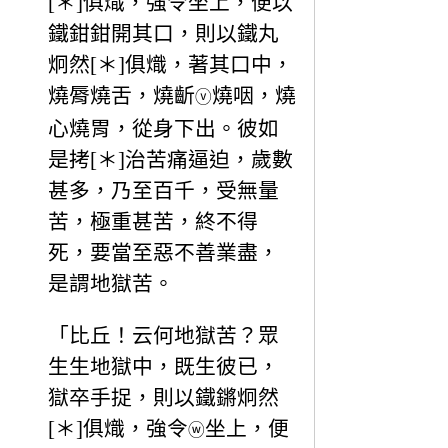
[＊]俱熾，強令坐上，便以
鐵鉗鉗開其口，則以鐵丸
炯然[＊]俱熾，著其口中，
燒脣燒舌，燒齗
燒咽，燒
ⓥ
心燒胃，從身下出。彼如
是拷[＊]治苦痛逼迫，歲數
甚多，乃至百千，受無量
苦，極重甚苦，終不得
死，要當至惡不善業盡，
是謂地獄苦。
「比丘！云何地獄苦？眾
生生地獄中，既生彼已，
獄卒手捉，則以鐵鏘炯然
[＊]俱熾，強令
坐上，便
ⓦ