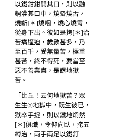
以鐵鉗鉗開其口，則以融
銅灌其口中，燒脣燒舌，
燒齗[＊]燒咽，燒心燒胃，
從身下出。彼如是拷[＊]治
苦痛逼迫，歲數甚多，乃
至百千，受無量苦，極重
甚苦，終不得死，要當至
惡不善業盡，是謂地獄
苦。
「比丘！云何地獄苦？眾
生生
地獄中，既生彼已，
ⓧ
獄卒手捉，則以鐵地炯然
[＊]俱熾，令仰向臥，挓五
縛治，兩手兩足以鐵釘