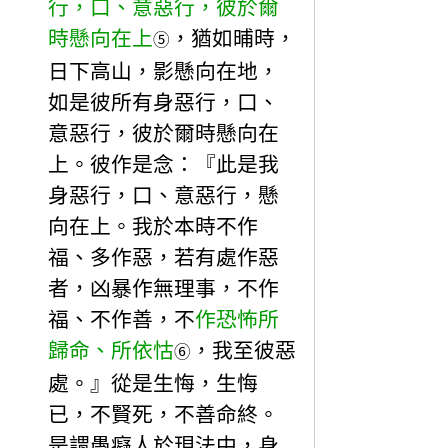
行，口、意惡行，彼於爾
時懸向在上
，猶如晡時，
⑤
日下高山，影懸向在地，
如是彼所有身惡行，口、
意惡行，彼於爾時懸向在
上。彼作是念：『此是我
身惡行，口、意惡行，懸
向在上。我於本時不作
福、多作惡，若有處作惡
者，凶暴作無理事，不作
福、不作善，不
作恐怖所
歸命、所依怙
，我至彼惡
⑥
處。』從是生悔，生悔
已，不賢死，不善命終。
是謂愚癡人於現法中，身