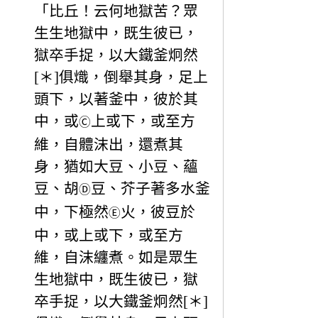
「比丘！云何地獄苦？眾
生生地獄中，既生彼已，
獄卒手捉，以大鐵釜炯然
[＊]俱熾，倒舉其身，足上
頭下，以著釜中，彼於其
中，或
上或下，或至方
Ⓒ
維，自體沫出，還煮其
身，猶如大豆、小豆、蘊
豆、胡
豆、芥子著多水釜
Ⓓ
中，下極然
火，彼豆於
Ⓔ
中，或上或下，或至方
維，自沫纏煮。如是眾生
生地獄中，既生彼已，獄
卒手捉，以大鐵釜炯然[＊]