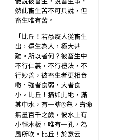
便說彼畜生，說畜生事，
然此畜生苦不可具說，但
畜生唯有苦。
「比丘！若愚癡人從畜生
出，還生為人，極大甚
難。所以者何？彼畜生中
不行仁義，不行禮法，不
行妙善，彼畜生者更相食
噉，強者食弱，大者食
小。比丘！猶如此地，滿
其中水，有一瞎
龜，壽命
Ⓢ
無量百千之歲，彼水上有
小輕木板，唯有一孔，為
風所吹。比丘！於意云