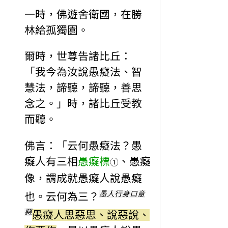
一時，佛遊舍衛國，在勝
林給孤獨園。
爾時，世尊告諸比丘：
「我今為汝說愚癡法、智
慧法，諦聽，諦聽，善思
念之。」時，諸比丘受教
而聽。
佛言：「云何愚癡法？愚
癡人有三相
愚癡標
、愚癡
①
像，謂成就愚癡人說愚癡
愚人行身口意
也。云何為三？
惡
愚癡人思惡思、說惡說、