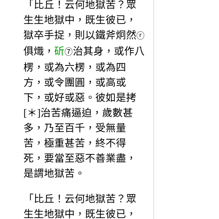
「比丘！云何地獄苦？眾
生生地獄中，既生彼已，
獄卒手捉，則以鐵斧炯然
ⓡ
俱熾，
斫
治其身，或作八
⑦
楞，或為六楞，或為四
方，或令團圓，或高或
下，或好或惡。彼如是拷
[＊]治苦痛逼迫，歲數甚
多，乃至百千，受無量
苦，極重甚苦，終不得
死，要當至惡不善業盡，
是謂地獄苦。
「比丘！云何地獄苦？眾
生生地獄中，既生彼已，