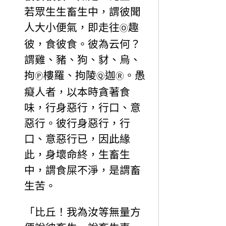
若眾生生畜生中，謂彼聞
人大小便氣，即走往
趣
Ⓞ
彼，食彼食。彼為云何？
謂雞、豬、狗、豺、烏、
拘
樓羅、拘陵
迦
。愚
Ⓟ
Ⓠ
Ⓡ
癡人者，以本時貪著食
味，行身惡行，行口、意
惡行。彼行身惡行，行
口、意惡行已，因此緣
此，身壞命終，生畜生
中，謂食屎不淨，是謂畜
生苦。
「比丘！我為汝等無量方