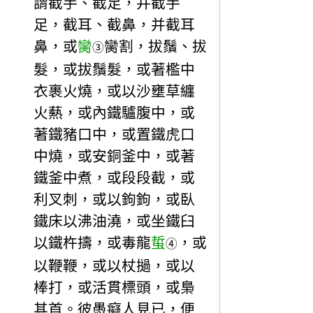
謂截手、截足，并截手
足，截耳、截鼻，并截耳
鼻，或
臠
臠割，拔鬚、拔
③
髮，或拔鬚髮，或著檻中
衣裹火燒，或以沙壅草纏
火爇，或內鐵驢腹中，或
著鐵豬口中，或置鐵虎口
中燒，或安銅釜中，或著
鐵釜中煮，或段段截，或
利叉刺，或以鉤鉤，或臥
鐵床以沸油澆，或坐鐵臼
以鐵杵擣，或毒龍
蜇
，或
④
以鞭鞭，或以杖撾，或以
棒打，或活貫標頭，或梟
其首。彼愚癡人見已，便