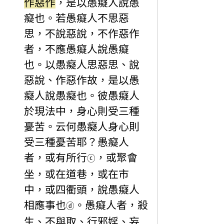
作惡作
，是以愚癡人說愚
癡也。若愚癡人不思惡
思，不說惡說，不作惡作
者，不應愚癡人說愚癡
也。以愚癡人思惡思、說
惡說、作惡作故，是以愚
癡人說愚癡也。彼愚癡人
於現法中，身心則受三種
憂苦。云何愚癡人身心則
受三種憂苦耶？愚癡人
者，或有所行
，或聚會
ⓒ
坐，或在道巷，或在市
中，或四衢頭，說愚癡人
相應事也
。愚癡人者，殺
ⓓ
生、不與取、行邪婬、妄