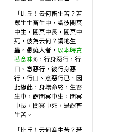
「比丘！云何畜生苦？若
眾生生畜生中，謂彼闇冥
中生，闇冥中長，闇冥中
死，彼為云何？謂地生
蟲。愚癡人者，
以本時貪
著食味
，行身惡行，行
⑨
口、意惡行，彼行身惡
行，行口、意惡行已，因
此緣此，身壞命終，生畜
生中，謂闇冥中生，闇冥
中長，闇冥中死，是謂畜
生苦。
「比丘！云何畜生苦？若