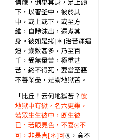
俱熾，倒舉其身，足上頭
下，以著釜中，彼於其
中，或上或下，或至方
維，自體沫出，還煮其
身。彼如是拷[＊]治苦痛逼
迫，歲數甚多，乃至百
千，受無量苦，極重甚
苦，終不得死，要當至惡
不善業盡，是謂地獄苦。
「比丘！云何地獄苦？
彼
地獄中有獄，名六更樂，
若眾生生彼中，既生彼
已，若眼見色，不喜
不
Ⓕ
可，非是喜[＊]可
，意不
⑧