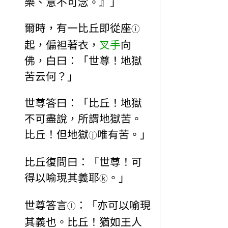
樂、意不可念。』」
爾時，有一比丘即從座
ⓘ
起，偏袒著衣，
叉手
向
佛，白曰：「世尊！地獄
苦云何？」
世尊答曰：「比丘！地獄
不可盡說，所謂地獄苦。
比丘！但地獄
唯有苦。」
ⓙ
比丘復問曰：「世尊！可
得以喻現其義耶
。」
ⓚ
世尊答言
：「亦可以喻現
ⓛ
其義也。比丘！猶如王人