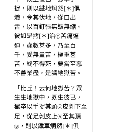
捉，則以鐵地炯然[＊]俱
熾，令其伏地，從口出
舌，以百釘張無皺無縮。
彼如是拷[＊]治
苦痛逼
ⓨ
迫，歲數甚多，乃至百
千，受無量苦，極重甚
苦，終不得死，要當至惡
不善業盡，是謂地獄苦。
「比丘！云何地獄苦？眾
生生地獄中，既生彼已，
獄卒以手捉其頭
皮剝下至
ⓩ
足，從足剝皮上
至其頂
Ⓐ
，則以鐵車炯然[＊]俱
Ⓑ