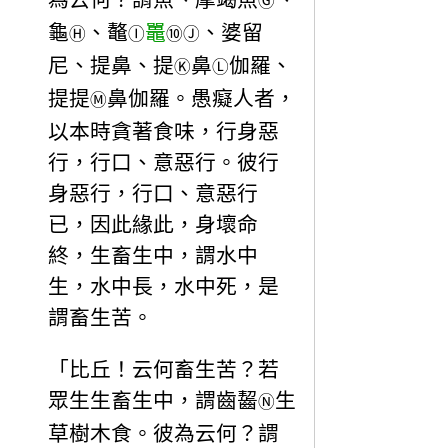
Ⓖ
龜
、鼇
鼉
、婆留
Ⓗ
Ⓘ
⑩
Ⓙ
尼、提鼻、提
鼻
伽羅、
Ⓚ
Ⓛ
提提
鼻伽羅。愚癡人者，
Ⓜ
以本時貪著食味，行身惡
行，行口、意惡行。彼行
身惡行，行口、意惡行
已，因此緣此，身壞命
終，生畜生中，謂水中
生，水中長，水中死，是
謂畜生苦。
「比丘！云何畜生苦？若
眾生生畜生中，謂齒齧
生
Ⓝ
草樹木食。彼為云何？謂