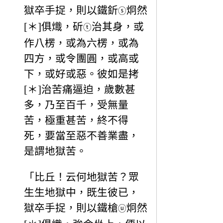
獄卒手捉，則以鐵釿
炯然
ⓢ
[＊]俱熾，斫
治其身，或
ⓣ
作八楞，或為六楞，或為
四方，或令團圓，或高或
下，或好或惡。彼如是拷
[＊]治苦痛逼迫，歲數甚
多，乃至百千，受無量
苦，極重甚苦，終不得
死，要當至惡不善業盡，
是謂地獄苦。
「比丘！云何地獄苦？眾
生生地獄中，既生彼已，
獄卒手捉，則以鐵槍
炯然
ⓤ