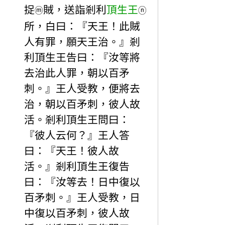
捉
賊，送詣剎利
頂生王
ⓜ
ⓝ
所，白曰：『天王！此賊
人有罪，願天王治。』剎
利頂生王告曰：『汝等將
去治此人罪，朝以百矛
刺。』王人受教，便將去
治，朝以百矛刺，彼人故
活。剎利頂生王問曰：
『彼人云何？』王人答
曰：『天王！彼人故
活。』剎利頂生王復告
曰：『汝等去！日中復以
百矛刺。』王人受教，日
中復以百矛刺，彼人故