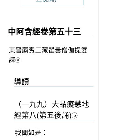
中阿含經卷第五十三
東晉罽賓三藏瞿曇僧伽提婆
譯
ⓐ
導讀
（一九九）大品癡慧地
經第八(第五後誦)
ⓑ
我聞如是：