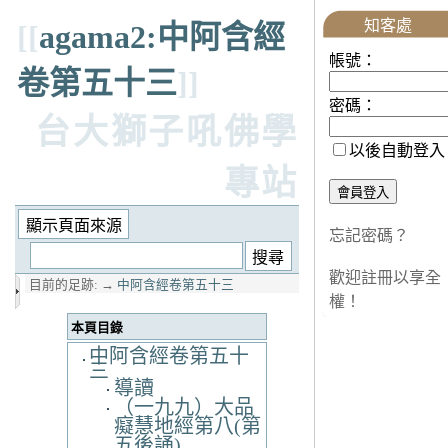
知客處
[[
agama2:中阿含經
帳號：
卷第五十三
]]
密碼：
台大獅子吼佛學
以後自動登入
專站
忘記密碼？
歡迎註冊以享全
目前的足跡:
→
中阿含經卷第五十三
權！
本頁目錄
中阿含經卷第五十
三
導讀
（一九九）大品
癡慧地經第八(第
五後誦)