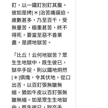
釘，以一鐵釘別釘其腹。
彼如是拷[＊]治苦痛逼迫，
歲數甚多，乃至百千，受
無量苦，極重甚苦，終不
得死，要當至惡不善業
盡，是謂地獄苦。
「比丘！云何地獄苦？眾
生生地獄中，既生彼已，
獄卒手捉，則以鐵地炯然
[＊]俱熾，令其伏地，從口
出舌，以百釘張無皺無
縮，猶如牛皮以百釘張無
皺無縮。如是眾生生地獄
中，既生彼已，獄卒手