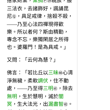
捨家財業，
棄捐
親族，服
Ⓟ
㊴
三法衣，去諸飾好，諷誦毘
尼
，具足戒律，捨殺不殺，
Ⓠ
——乃至心法四禪現得歡
樂。所以者何？斯由精勤，
專念不忘，樂獨閑居之所得
也。婆羅門！是為具戒。」
又問：「云何為慧？」
佛言：「若比丘以
三昧
心清
㊵
淨無穢，柔軟
調伏
，住不動
處，——乃至得
三明
，除去
㊶
無明
，生於慧明，滅於
闇
冥
，生大法光，出
漏盡智
。
㊷