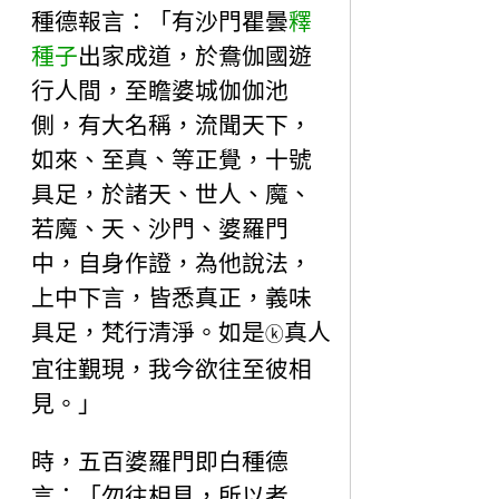
種德報言：「有沙門瞿曇
釋
種子
出家成道，於鴦伽國遊
行人間，至瞻婆城伽伽池
側，有大名稱，流聞天下，
如來、至真、等正覺，十號
具足，於諸天、世人、魔、
若魔、天、沙門、婆羅門
中，自身作證，為他說法，
上中下言，皆悉真正，義味
具足，梵行清淨。如是
真人
ⓚ
宜往覲現，我今欲往至彼相
見。」
時，五百婆羅門即白種德
言：「勿往相見，所以者