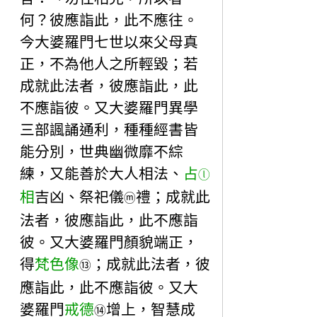
何？彼應詣此，此不應往。
今大婆羅門七世以來父母真
正，不為他人之所輕毀；若
成就此法者，彼應詣此，此
不應詣彼。又大婆羅門異學
三部諷誦通利，種種經書皆
能分別，世典幽微靡不綜
練，又能善於大人相法、
占
ⓛ
相
吉凶、祭祀儀
禮；成就此
ⓜ
法者，彼應詣此，此不應詣
彼。又大婆羅門顏貌端正，
得
梵色像
；成就此法者，彼
⑬
應詣此，此不應詣彼。又大
婆羅門
戒德
增上，智慧成
⑭