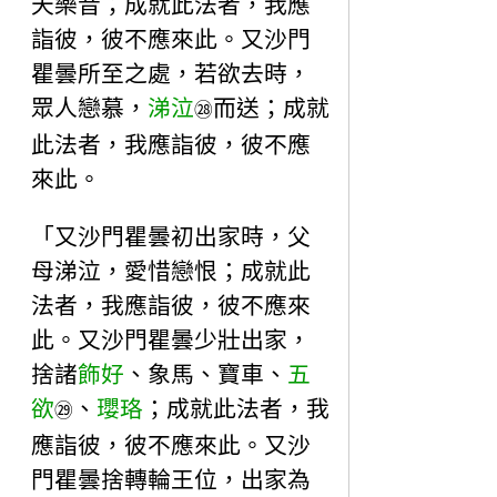
天樂音；成就此法者，我應
詣彼，彼不應來此。又沙門
瞿曇所至之處，若欲去時，
眾人戀慕，
涕泣
而送；成就
㉘
此法者，我應詣彼，彼不應
來此。
「又沙門瞿曇初出家時，父
母涕泣，愛惜戀恨；成就此
法者，我應詣彼，彼不應來
此。又沙門瞿曇少壯出家，
捨諸
飾好
、象馬、寶車、
五
欲
、
瓔珞
；成就此法者，我
㉙
應詣彼，彼不應來此。又沙
門瞿曇捨轉輪王位，出家為