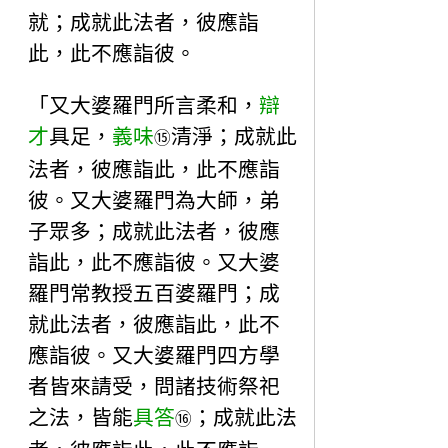
就；成就此法者，彼應詣
此，此不應詣彼。
「又大婆羅門所言柔和，
辯
才
具足，
義味
清淨；成就此
⑮
法者，彼應詣此，此不應詣
彼。又大婆羅門為大師，弟
子眾多；成就此法者，彼應
詣此，此不應詣彼。又大婆
羅門常教授五百婆羅門；成
就此法者，彼應詣此，此不
應詣彼。又大婆羅門四方學
者皆來請受，問諸技術祭祀
之法，皆能
具答
；成就此法
⑯