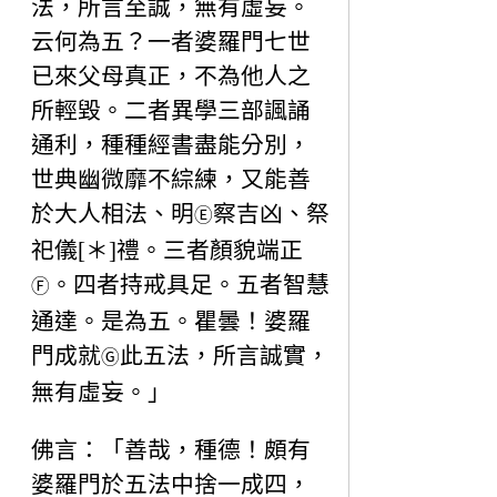
法，所言至誠，無有虛妄。
云何為五？一者婆羅門七世
已來父母真正，不為他人之
所輕毀。二者異學三部諷誦
通利，種種經書盡能分別，
世典幽微靡不綜練，又能善
於大人相法、明
察吉凶、祭
Ⓔ
祀儀[＊]禮。三者顏貌端正
。四者持戒具足。五者智慧
Ⓕ
通達。是為五。瞿曇！婆羅
門成就
此五法，所言誠實，
Ⓖ
無有虛妄。」
佛言：「善哉，種德！頗有
婆羅門於五法中捨一成四，