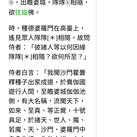
，出瞻婆城，隊隊
相隨，
⑨
ⓗ
欲
往詣
佛。
時，種德婆羅門在高臺上，
遙見眾人隊隊[＊]相隨，故問
侍者：「彼諸人等以何因緣
隊隊[＊]相隨？欲何所至？」
侍者白言：「我聞沙門瞿曇
釋種子出家成道，於鴦伽國
遊行人間，至瞻婆城伽伽池
側，有大名稱，流聞天下，
如來、至真、等正覺，十號
具足，於諸天、世人、魔、
若魔、天、沙門、婆羅門中