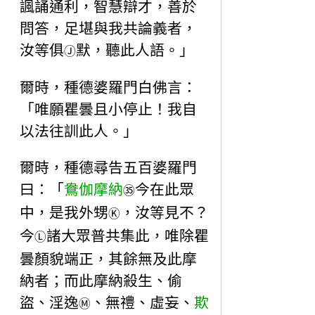
諷誦通利，智慧辯才，善於
問答，足堪與我共論義者，
汝等俱
默，聽此人語。」
Ⓙ
爾時，種德婆羅門白佛言：
「唯願瞿曇且小停止！我自
以法往訓此人。」
爾時，種德尋告五百婆羅門
曰：「
鴦伽摩納
今在此眾
㉟
中，是我外甥
，汝等見不？
Ⓚ
今
諸大眾普共集此，唯除瞿
Ⓛ
曇顏貌端正，其餘無及此摩
納者；而此摩納殺生、偷
盜、淫逸
、無禮、虛妄、
欺
Ⓜ