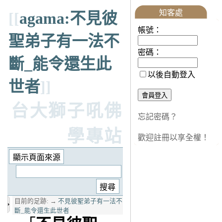
知客處
[[
agama:不見彼
帳號：
聖弟子有一法不
密碼：
斷_能令還生此
以後自動登入
世者
]]
台大獅子吼佛
忘記密碼？
學專站
歡迎註冊以享全權！
目前的足跡:
→
不見彼聖弟子有一法不
斷_能令還生此世者