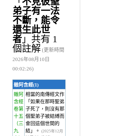
「
不見彼聖
弟子有一法
不斷，能令
還生此世
者
」共有 1
個註解
(更新時間
2026年08月10日
00:02:26)
雜阿含經(1)
雜阿
相當的南傳經文作
含經
「如果在那時聖弟
卷第
子死了，則沒有那
十五
個聖弟子被結縛而
（三
會回這個世間的
九
結」。
(2025年12月