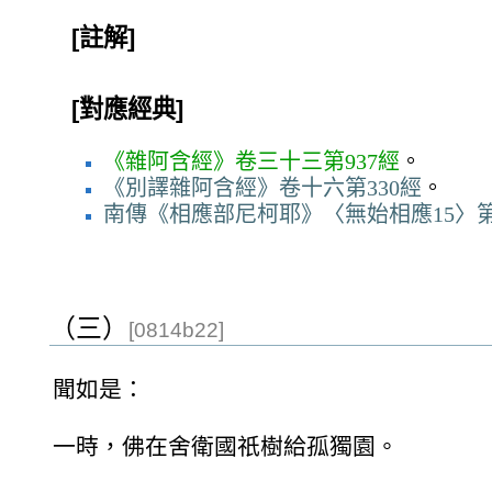
[註解]
[對應經典]
《雜阿含經》卷三十三第937經
。
《別譯雜阿含經》卷十六第330經
。
南傳《相應部尼柯耶》〈無始相應15〉第
（三）
[0814b22]
聞如是：
一時，佛在舍衛國祇樹給孤獨園。