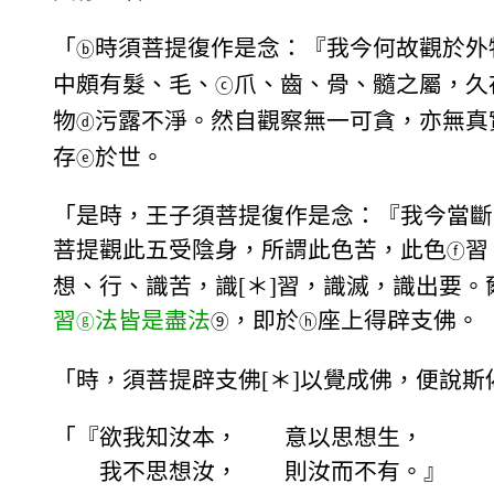
「
時須菩提復作是念：『我今何故觀於外
ⓑ
中頗有髮、毛、
爪、齒、骨、髓之屬，久
ⓒ
物
污露不淨。然自觀察無一可貪，亦無真
ⓓ
存
於世。
ⓔ
「是時，王子須菩提復作是念：『我今當斷
菩提觀此五受陰身，所謂此色苦，此色
習
ⓕ
想、行、識苦，識[＊]習，識滅，識出要
習
法皆是盡法
，即於
座上得辟支佛。
ⓖ
⑨
ⓗ
「時，須菩提辟支佛[＊]以覺成佛，便說斯
「『欲我知汝本， 意以思想生，
我不思想汝， 則汝而不有。』