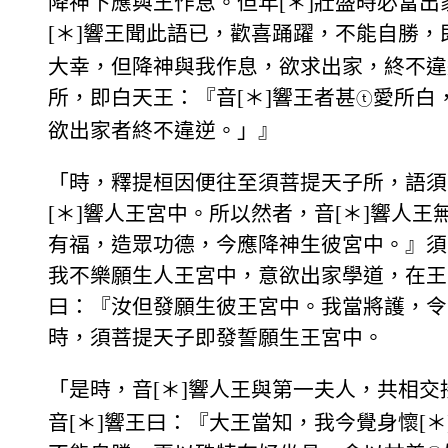
降神下應與王作息。但年[＊]壯盛時必當
[＊]響王聞此語已，歡喜踊躍，不能自勝
大幸，但降神與我作息，欲求出家，終不違
所，即白天王：『音[＊]響王者甚
愛所白
ⓣ
欲出家者終不違逆。」』
「時，釋提桓因便往至須菩提天子所，語須
[＊]響人王宮中。所以然者，音[＊]響人
有福，造眾功德，今應降神生彼宮中。』須
我不樂願生人王宮中，意欲出家學道，在王
曰：『汝但發願生彼王宮中。我當將護，令
時，須菩提天子即發誓願生王宮中。
「是時，音[＊]響人王與第一夫人，共相交
音[＊]響王曰：『大王當知，我今覺身懷[