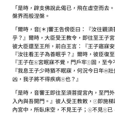
「是時，辟支佛說此偈已，飛在虛空而去。
槃界而般涅槃。
「爾時，音[＊]響王告傍臣曰：『汝往觀須
乎？』爾時，大臣受王教令，即往至王子宮
彼大臣還至王所，前白王言：『王子寤寐安
『汝往看王子為善眠乎？』爾時，彼臣復至
『王子在
宮眠寐不覺，門戶牢
固，至今
ⓚ
ⓛ
『我息王子少時猶不眠寐，何況今日年
壯
ⓜ
凶，我子將不得疾病
也？』
ⓝ
「是時，音響王即往至須菩提宮內，至門外
入內與吾開門。』彼人受王教敕，
即施梯
ⓡ
內宮中，所臥床空，不見王子；
不見
已
ⓢ
ⓣ