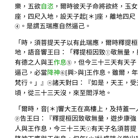
樂，五欲
自恣
，爾時彼天子命將欲終，玉女
座，四尺入地，設天子起[＊]座，離地四
。是謂五瑞應自然逼己。
④
「時，須菩提天子以有此瑞應，爾時釋提桓
地，語音響王曰：「釋提桓因致
敬無量，
ⓛ
有德之人與王
作息
，但今三十三天有天子
⑤
逼己，必當
降神
[興>與]王作息。雖爾，年
⑥
梵行。」』
諸天對曰：『如是，天王，受
ⓝ
頃，從三十三天沒，來至閻浮地。
「爾時，音[＊]響大王在高樓上，及持蓋
告王曰：『釋提桓因致敬無量，遊步康強
ⓟ
人與王作息，今三十三天
有天子名須菩提
ⓡ