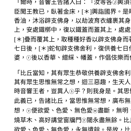
「爾時，音響王告諸人曰：『汝等各
輿須
Ⓙ
臣聞王教已，臥著金床，[＊]輿詣國界。
香油，沐浴辟支佛身，以劫波育衣纏裹其身
上，安處鐵槨中，復以鐵蓋而蓋其上，處處
[＊]疊而覆其上，取種種好香以辟支佛身
七日後，[＊]蛇旬辟支佛舍利，復供養七
婆，
後以香華、繒綵、幡蓋，作倡伎樂而
ⓡ
「比丘當知，其有眾生恭敬供養辟支佛舍利
其有眾生思惟無常之想，迴三惡趣，生天人
時音響王者，豈異人
乎？則我身是。其思
ⓢ
此義已，告諸比丘，當思惟無常想，廣布無
想，
便欲愛、色愛、無色愛
盡斷，無明
ⓥ
ⓦ
燒草木、高好講堂窗牖門
閾永盡無餘。比
ⓨ
欲愛、色愛、無色愛，永無遺餘。是故，比