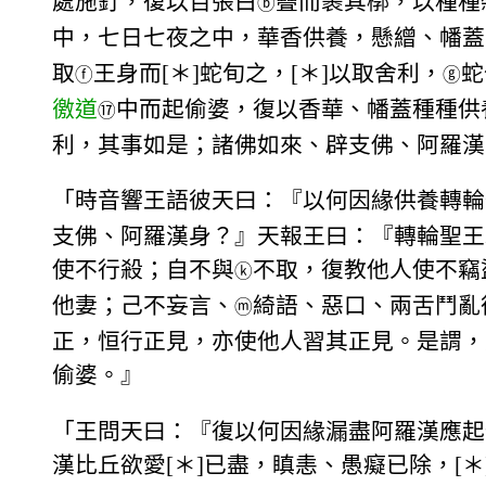
處施釘，復以百張白
疊而裹其槨，以種種
ⓑ
中，七日七夜之中，華香供養，懸繒、幡蓋
取
王身而[＊]蛇旬之，[＊]以取舍利，
蛇
ⓕ
ⓖ
徼道
中而起偷婆，復以香華、幡蓋種種供
⑰
利，其事如是；諸佛如來、辟支佛、阿羅漢
「時音響王語彼天曰：『以何因緣供養轉輪
支佛、阿羅漢身？』天報王曰：『轉輪聖王
使不行殺；自不與
不取，復教他人使不竊
ⓚ
他妻；己不妄言、
綺語、惡口、兩舌鬥亂
ⓜ
正，恒行正見，亦使他人習其正見。是謂，
偷婆。』
「王問天曰：『復以何因緣漏盡阿羅漢應起
漢比丘欲愛[＊]已盡，瞋恚、愚癡已除，[＊