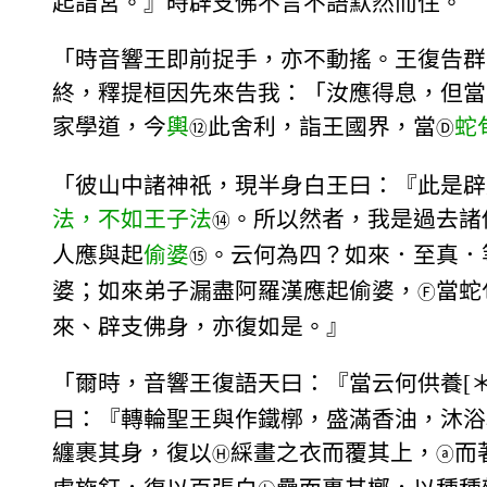
起詣宮。』時辟支佛不言不語默然而住。
「時音響王即前捉手，亦不動搖。王復告群
終，釋提桓因先來告我：「汝應得息，但當
家學道，今
輿
此舍利，詣王國界，當
蛇
⑫
Ⓓ
「彼山中諸神祇，現半身白王曰：『此是辟
法，不如王子法
。所以然者，我是過去諸
⑭
人應與起
偷婆
。云何為四？如來．至真．
⑮
婆；如來弟子漏盡阿羅漢應起偷婆，
當蛇
Ⓕ
來、辟支佛身，亦復如是。』
「爾時，音響王復語天曰：『當云何供養[＊
曰：『轉輪聖王與作鐵槨，盛滿香油，沐浴
纏裹其身，復以
綵畫之衣而覆其上，
而
Ⓗ
ⓐ