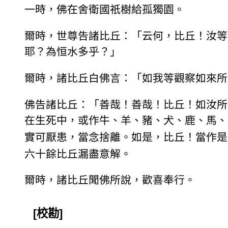
一時，佛在舍衛國祇樹給孤獨園。
爾時，世尊告諸比丘：「云何，比丘！汝等
耶？為恒水多乎？」
爾時，諸比丘白佛言：「如我等觀察如來所
佛告諸比丘：「善哉！善哉！比丘！如汝所
在生死中，或作牛、羊、豬、犬、鹿、馬、
實可厭患，當念捨離。如是，比丘！當作是
六十餘比丘漏盡意解。
爾時，諸比丘聞佛所說，歡喜奉行。
[校勘]