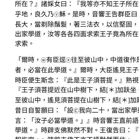
所在？』諸婇女曰：『我等亦不知王子所在
乎地，良久乃
穌。是時，音響王告群臣曰
ⓥ
長大，當剃除鬚髮，著三法衣，以信堅固，
出家學道，汝等各各四面求索王子竟為所在
求索。
「爾時，
有臣逕
往至彼山中，中道復作
ⓦ
ⓧ
者，必當在此學道。』爾時，大臣遙見王子
時臣便生斯念：『此是王子須菩提。』熟視
『王子須菩提近在山中樹下，結[＊]加趺
至彼山中，遙見須菩提在山樹下，結[＊]加
昔日自誓願曰：「設
我向二十，當出家學
Ⓒ
言：「汝子必當學道。」』時音響王直前語
學道。』時辟支佛默然不對。王復告曰：『