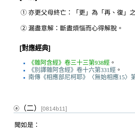
①
亦更父母終亡：「更」為「再、復」
②
漏盡意解：斷盡煩惱而心得解脫。
[對應經典]
《雜阿含經》卷三十三第938經
。
《別譯雜阿含經》卷十六第331經
。
南傳《相應部尼柯耶》〈無始相應15〉
（二）
ⓐ
[0814b11]
聞如是：