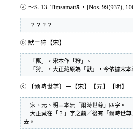
ⓐ
～S. 13. Tiṃsamattā.，[Nos. 99(937), 10
  ？？？？
ⓑ
獸＝狩【宋】
  「獸」，宋本作「狩」。

  「狩」，大正藏原為「獸」，今依據宋
ⓒ
〔爾時世尊〕－【宋】【元】【明】
  宋、元、明三本無「爾時世尊」四字。

  大正藏在「？」字之前／後有「爾時世尊」四字，今依據宋、元、明三本刪
去。