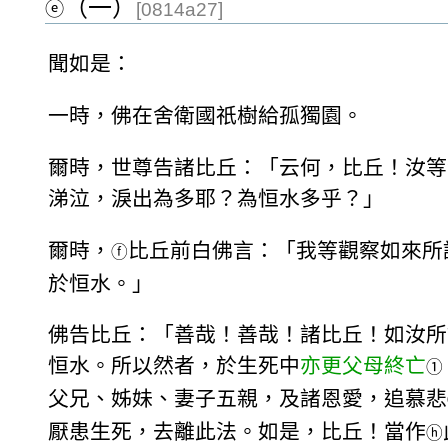
（一）
ⓔ
[0814a27]
聞如是：
一時，佛在舍衛國祇樹給孤獨園。
爾時，世尊告諸比丘：「云何，比丘！汝等
涕泣，淚出為多耶？為恒水多乎？」
爾時，
比丘前白佛言：「我等觀察如來所
ⓕ
於恒水。」
佛告比丘：「善哉！善哉！諸比丘！如汝所
恒水。所以然者，於生死中
亦更父母終亡
①
父兄、姊妹、妻子五親，及諸恩愛，追慕悲
厭患生死，去離此法。如是，比丘！當作
ⓗ