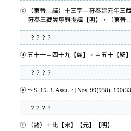
ⓒ
（東晉…譯）十三字＝符秦建元年三
符秦三藏曇摩難提譯【明】，〔東晉
  ？？？？
ⓓ
五十一＝四十九【麗】，＝五十【聖
  ？？？？
ⓔ
～S. 15. 3. Assu.，[Nos. 99(938), 100(33
  ？？？？
ⓕ
（諸）＋比【宋】【元】【明】