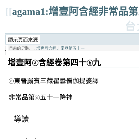
[[
agama1:增壹阿含經非常品
台
目前的足跡:
→
增壹阿含經非常品第五十一
增壹阿
含經卷第四十
九
ⓐ
ⓑ
東晉罽賓三藏瞿曇僧伽提婆譯
ⓒ
非常品第
五十一降神
ⓓ
導讀