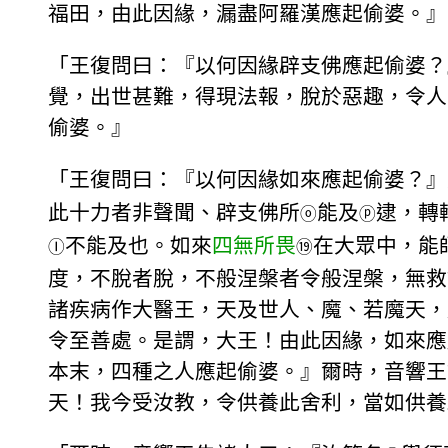
福田，由此因緣，漏盡阿羅漢應起偷婆。』
「王復問曰：『以何因緣辟支佛應起偷婆？
覺，出世甚難，得現法報，脫於惡趣，令人
偷婆。』
「王復問曰：『以何因緣如來應起偷婆？』
此十力者非聲聞、辟支佛所
能及
逮，轉
ⓞ
ⓟ
不能及也。如來
四無所畏
在大眾中，能
Ⓘ
⑲
度，不脫者脫，不般涅槃者令般涅槃，無救
諸疾病作大醫王，天及世人、魔、若魔天，
令至善處。是謂，大王！由此因緣，如來應
本末，四種之人應起偷婆。』爾時，音響王
天！我今受汝教，令供養此舍利，當如供養