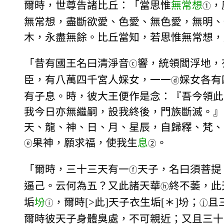
爾時，世尊告諸比丘：「當思惟
無常想
，
①
無常想，盡斷欲愛、色愛、無色愛，無明、
木，永盡無餘。比丘當知，若思惟無常想，
「昔有國王名曰清淨音
響，統領閻浮地，
ⓒ
臣，有八萬四千宮人婇女，一一
婇女各有
ⓓ
有子息。時，彼大王便作是念：『吾今領此
我今日亦無繼嗣，設我終後，門族斷滅。』
天、龍、神、日、月、星辰，自歸釋、梵、
果神，願求福，使我生
息
。
ⓔ
②
「爾時，三十三天有一
天子，名曰須菩提
ⓕ
逼己。云何為五？又此諸天華
終不萎，此
ⓗ
垢
坋
，爾時[>此]天子衣生垢[＊]坋；
且
ⓘ
ⓙ
爾時彼天子身體臭處，不可親近；又且三十