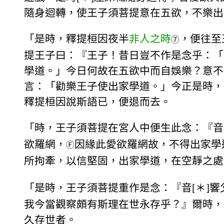
隨身迴轉，使王子須菩提意在五欲，不樂出
「是時，釋提桓因夜半
非人之時
，便往至
⑦
提王子曰：『王子！昔日豈不作是念乎：「
學道。」今日何故在五欲中而自娛樂？意不
言：「勸樂王子使出家學道。」今正是時，
釋提桓因說斯語已，便退而去。
「時，王子須菩提在宮人中便生此念：『音[
欲羅網，
因緣此愛欲羅網故，不得出家學
Ⓕ
所拘牽，以信堅固，出家學道，在空靜之處
「是時，王子須菩提重作是念：『音[＊]響
我今當觀察頗有斯理在世永存乎？』爾時，
久存世者。