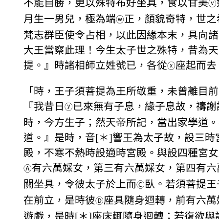
不能自勝，更以殊特布好坐具，食以甘美
ⓥ
月生一男兒，極為端
正，顏貌奇特，世之
ⓦ
梵志群臣使令占相，以此因緣本末，具向諸
大王當察此理！今生太子世之殊特，昔為天
提。』時諸相師立姓號已，各從
座起而去
ⓧ
「時，王子須菩提為王所敬重，未曾離目前
『我昔日
已來無有子息，緣子息故，禱謝
ⓨ
時，今方生子；然天帝所記，當出家學道。
道。』是時，音[＊]響王為太子故，設三
殿，不寒不熱時設適時宮殿。與設四種宮女
有六萬婇女，第三有六萬婇女，第四有六
Ⓐ
關坐具，令彼太子於上而
臥。若須菩提王
Ⓒ
在前立，是時彼
座具隨身迴轉，前有六萬
Ⓓ
遊戲，是時[＊]座床輒隨身迴轉；若復欲與