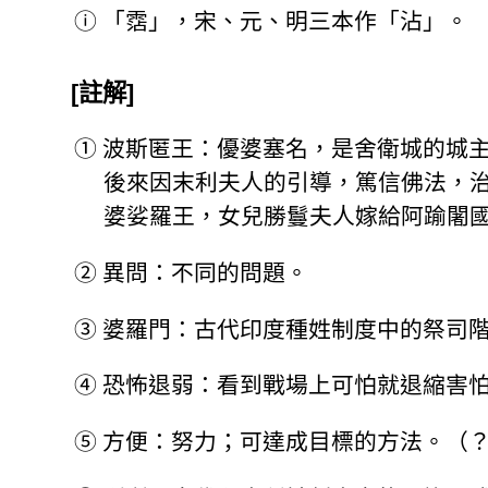
ⓘ
「霑」，宋、元、明三本作「沾」。
[註解]
①
波斯匿王：優婆塞名，是舍衛城的城
後來因末利夫人的引導，篤信佛法，
婆娑羅王，女兒勝鬘夫人嫁給阿踰闍
②
異問：不同的問題。
③
婆羅門：古代印度種姓制度中的祭司
④
恐怖退弱：看到戰場上可怕就退縮害
⑤
方便：努力；可達成目標的方法。（