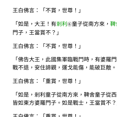
王白佛言：「不賞，世尊！」
「如是，大王！有
剎利
童子從南方來，
鞞
⑥
門子，王當賞不？」
王白佛言：「不賞，世尊！」
「佛告大王，此國集軍臨戰鬥時，有婆羅門
戰不退，安住諦觀，運戈能傷，能破巨敵。
王白佛言：「重賞，世尊！」
「如是，剎利童子從南方來，鞞舍童子從西
皆如東方婆羅門子。如是戰士，王當賞不？
王白佛言：「重賞，世尊！」