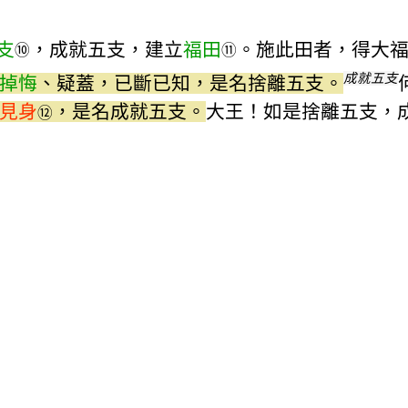
支
，成就五支，建立
福田
。施此田者，得大
⑩
⑪
成就五支
掉悔
、疑蓋，已斷已知，是名捨離五支。
見身
，是名成就五支。
大王！如是捨離五支，
⑫