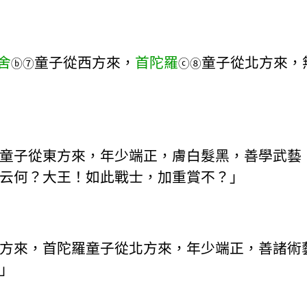
舍
童子從西方來，
首陀羅
童子從北方來，
ⓑ
⑦
ⓒ
⑧
童子從東方來，年少端正，膚白髮黑，善學武藝
云何？大王！如此戰士，加重賞不？」
方來，首陀羅童子從北方來，年少端正，善諸術
」