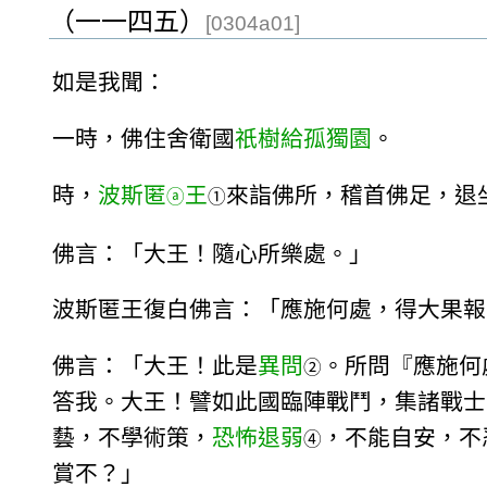
（一一四五）
[0304a01]
如是我聞：
一時，佛住舍衛國
祇樹給孤獨園
。
時，
波斯匿
王
來詣佛所，稽首佛足，退
ⓐ
①
佛言：「大王！隨心所樂處。」
波斯匿王復白佛言：「應施何處，得大果報
佛言：「大王！此是
異問
。所問『應施何
②
答我。大王！譬如此國臨陣戰鬥，集諸戰士
藝，不學術策，
恐怖退弱
，不能自安，不
④
賞不？」