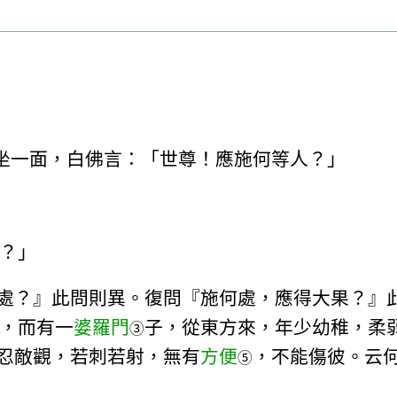
坐一面，白佛言：「世尊！應施何等人？」
？」
處？』此問則異。復問『施何處，應得大果？』
，而有一
婆羅門
子，從東方來，年少幼稚，柔
③
忍敵觀，若刺若射，無有
方便
，不能傷彼。云
⑤