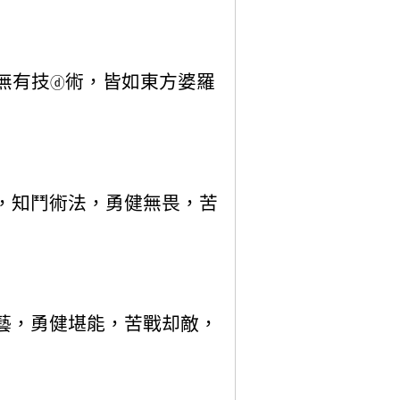
無有技
術，皆如東方婆羅
ⓓ
，知鬥術法，勇健無畏，苦
藝，勇健堪能，苦戰却敵，