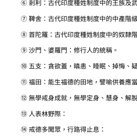
⑥
剎利：古代印度種姓制度中的王族及
⑦
鞞舍：古代印度種姓制度中的中產階
⑧
首陀羅：古代印度種姓制度中的奴隸
⑨
沙門、婆羅門：修行人的統稱。
⑩
五支：貪欲蓋，瞋恚、睡眠、掉悔、
⑪
福田：能生福德的田地，譬喻供養應
⑫
無學戒身成就，無學定身、慧身、解
⑬
人表林野際：
⑭
戒德多聞眾，行路得止息：