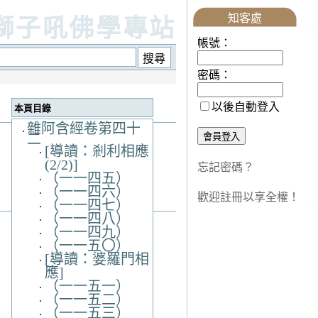
知客處
獅子吼佛學專站
帳號：
密碼：
以後自動登入
本頁目錄
雜阿含經卷第四十
二
[導讀：剎利相應
(2/2)]
忘記密碼？
（一一四五）
（一一四六）
歡迎註冊以享全權！
（一一四七）
（一一四八）
（一一四九）
（一一五〇）
[導讀：婆羅門相
應]
（一一五一）
（一一五二）
（一一五三）