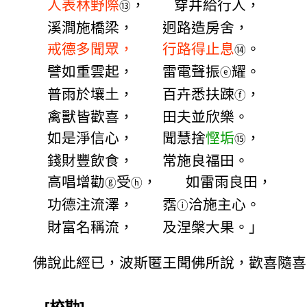
人表林野際
， 穿井給行人，
⑬
溪澗施橋梁， 迥路造房舍，
戒德多聞眾， 行路得止息
。
⑭
譬如重雲起， 雷電聲振
耀。
ⓔ
普雨於壤土， 百卉悉扶踈
，
ⓕ
禽獸皆歡喜， 田夫並欣樂。
如是淨信心， 聞慧捨
慳垢
，
⑮
錢財豐飲食， 常施良福田。
高唱增勸
受
， 如雷雨良田，
ⓖ
ⓗ
功德注流澤， 霑
洽施主心。
ⓘ
財富名稱流， 及涅槃大果。」
佛說此經已，波斯匿王聞佛所說，歡喜隨喜