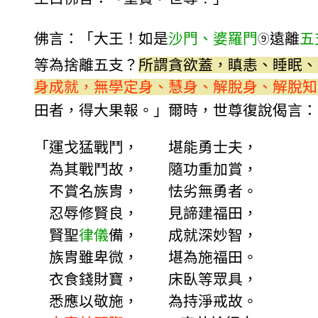
佛言：「大王！如是
沙門、婆羅門
遠離
五
⑨
等為捨離五支？
所謂貪欲蓋，瞋恚、睡眠、
身成就，無學定身、慧身、解脫身、解脫知
田者，得大果報。」爾時，世尊復說偈言：
「運戈猛戰鬥， 堪能勇士夫，
為其戰鬥故， 隨功重加賞，
不賞名族胄， 怯劣無勇者。
忍辱修賢良， 見諦建福田，
賢聖
律儀
備， 成就深妙智，
族胄雖卑微， 堪為施福田。
衣食錢財寶， 床臥等眾具，
悉應以敬施， 為持淨戒故。