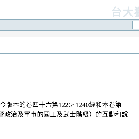
]
台大
本的卷四十六第1226~1240經和本卷第
（掌管政治及軍事的國王及武士階級）的互動和說