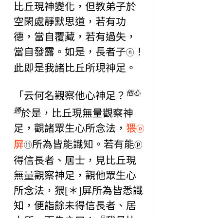
比丘現神變化，但教弟子於
空閑處靜默思道，若有功
德，當自覆藏，若有過失，
當自發露。如是，長者子
！
ⓝ
此即是我諸比丘所現神足。
他心
「云何名觀察他心神足？
通
於是，比丘現無量觀察神
足，觀諸眾生心所念法，
猥
ⓞ
屏
所為皆能識知。若有能
⑪
ⓟ
得信長者、居士，見比丘現
無量觀察神足，觀他眾生心
所念法，猥[＊]屏所為皆悉識
知，便詣餘未得信長者、居