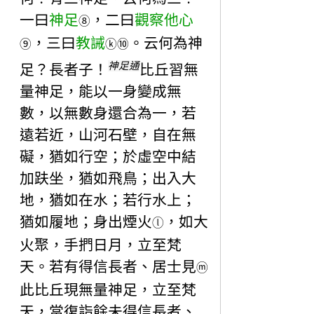
一曰
神足
，二曰
觀察他心
⑧
，三曰
教誡
。云何為神
⑨
ⓚ
⑩
神足通
足？長者子！
比丘習無
量神足，能以一身變成無
數，以無數身還合為一，若
遠若近，山河石壁，自在無
礙，猶如行空；於虛空中結
加趺坐，猶如飛鳥；出入大
地，猶如在水；若行水上；
猶如履地；身出煙火
，如大
ⓛ
火聚，手捫日月，立至梵
天。若有得信長者、居士見
ⓜ
此比丘現無量神足，立至梵
天，當復詣餘未得信長者、