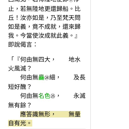
止，若無陸地更還歸船。比
丘！汝亦如是，乃至梵天問
如是義，竟不成就，還來歸
我。今當使汝成就此義。』
即說偈言：
「『何由無四大， 地水
火風滅？
何由無
麤
細， 及長
㉔
短好醜？
何由無
名色
， 永滅
㉕
無有餘？
應答識無形， 無量
自有光。