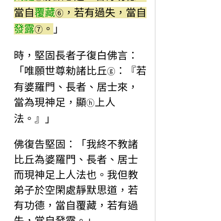
當自
覆藏
，若有過失，當自
⑥
發露
。
」
⑦
時，堅固長者子復白佛言：
「唯願世尊勑諸比丘
：『若
ⓖ
有婆羅門、長者、居士來，
當為現神足，顯
上人
ⓗ
法。』」
佛復告堅固：「我終不教諸
比丘為婆羅門、長者、居士
而現神足上人法也。我但教
弟子於空閑處靜默思道，若
有功德，當自覆藏，若有過
失，當自發露。」