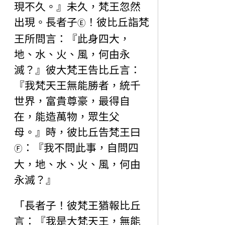
現不久。』未久，梵王忽然
出現。長者子
！彼比丘詣梵
Ⓔ
王所問言：『此身四大，
地、水、火、風，何由永
滅？』彼大梵王告比丘言：
『我梵天王無能勝者，統千
世界，富貴尊豪，最得自
在，能造萬物，眾生父
母。』時，彼比丘告梵王曰
：『我不問此事，自問四
Ⓕ
大，地、水、火、風，何由
永滅？』
「長者子！彼梵王猶報比丘
言：『我是大梵天王，無能