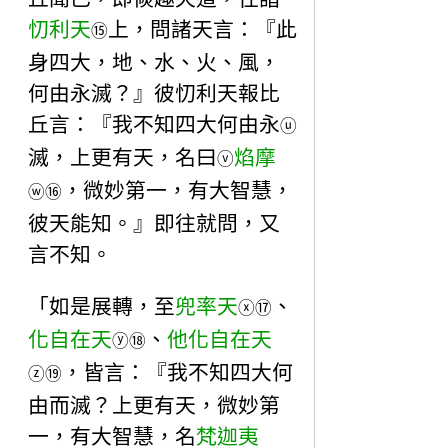
忉利天
上，問諸天言：『此
⑮
身四大，地、水、火、風，
何由永滅？』彼忉利天報比
丘言：『我不知四大何由永
ⓤ
滅，上更有天，名曰
焰摩
ⓥ
，微妙第一，有大智慧，
ⓦ
⑯
彼天能知。』即往就問，又
言不知。
「如是展轉，至
兜率天
、
ⓧ
⑰
化自在天
、
他化自在天
ⓨ
⑱
，皆言：『我不知四大何
ⓩ
⑲
由而滅？上更有天，微妙第
一，有大智慧，名
梵迦夷