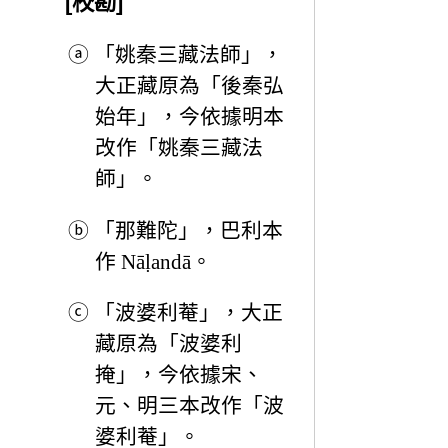
[校勘]
ⓐ
「姚秦三藏法師」，
大正藏原為「後秦弘
始年」，今依據明本
改作「姚秦三藏法
師」。
ⓑ
「那難陀」，巴利本
作 Nāḷandā。
ⓒ
「波婆利菴」，大正
藏原為「波婆利
掩」，今依據宋、
元、明三本改作「波
婆利菴」。