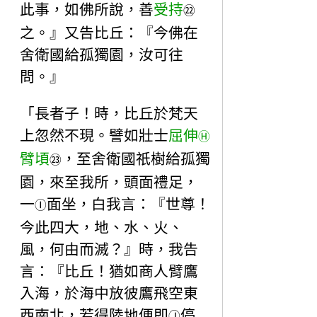
此事，如佛所說，善
受持
㉒
之。』又告比丘：『今佛在
舍衛國給孤獨園，汝可往
問。』
「長者子！時，比丘於梵天
上忽然不現。譬如壯士
屈伸
Ⓗ
臂頃
，至舍衛國祇樹給孤獨
㉓
園，來至我所，頭面禮足，
一
面坐，白我言：『世尊！
Ⓘ
今此四大，地、水、火、
風，何由而滅？』時，我告
言：『比丘！猶如商人臂鷹
入海，於海中放彼鷹飛空東
西南北，若得陸地便即
停
Ⓙ