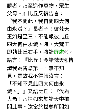
勝者，乃至造作萬物，眾生
父母。』比丘又復告言：
『我不問此，我自問四大何
由永滅？』長者子！彼梵天
王如是至三，不能報彼比丘
四大何由永滅。時，大梵王
即執比丘右手，將詣
屏處
，
㉑
語言：『比丘！今諸梵天
皆
Ⓖ
謂我為智慧第一，無不知
見，是故我不得報汝言：
「不知不見此四大何由永
滅。」』又語比丘：『汝為
大愚！乃捨如來於諸天中推
問此事。汝當於世尊所問如