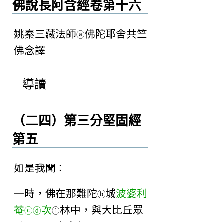
佛說長阿含經卷第十六
姚秦三藏法師
佛陀耶舍共竺
ⓐ
佛念譯
導讀
（二四）第三分堅固經
第五
如是我聞：
一時，佛在那難陀
城
波婆利
ⓑ
菴
次
林中，與大比丘眾
ⓒ
ⓓ
①