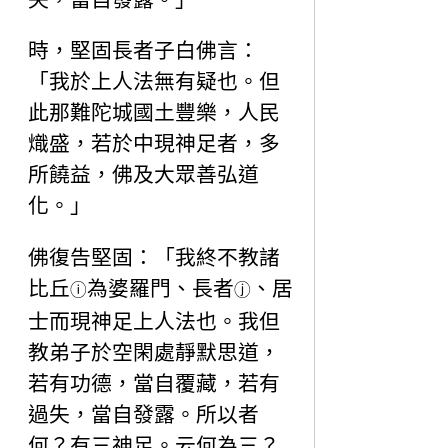
時，堅固長者子白佛言：
「我於上人法無有疑也。但
此那難陀城國土豐樂，人民
熾盛，若於中現神足者，多
所饒益，佛及大眾善弘道
化。」
佛復告堅固：「我終不教諸
比丘
為婆羅門、長者
、居
ⓘ
ⓙ
士而現神足上人法也。我但
教弟子於空閑處靜默思道，
若有功德，當自覆藏，若有
過失，當自發露。所以者
何？有三神足。云何為三？