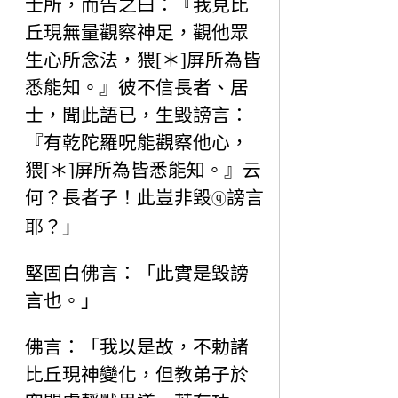
士所，而告之曰：『我見比
丘現無量觀察神足，觀他眾
生心所念法，猥[＊]屏所為皆
悉能知。』彼不信長者、居
士，聞此語已，生毀謗言：
『有乾陀羅呪能觀察他心，
猥[＊]屏所為皆悉能知。』云
何？長者子！此豈非毀
謗言
ⓠ
耶？」
堅固白佛言：「此實是毀謗
言也。」
佛言：「我以是故，不勅諸
比丘現神變化，但教弟子於