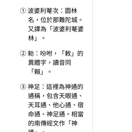
①
波婆利菴次：園林
名，位於那難陀城。
又譯為「波婆利菴婆
林」。
②
勑：吩咐，「敕」的
異體字，讀音同
「賴」。
③
神足：這裡為神通的
通稱，包含天眼通、
天耳通、他心通、宿
命通、神足通。相當
的南傳經文作「神