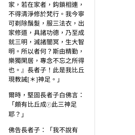
家，若在家者，鈎鎖相連，
不得清淨修於梵行。我今寧
可剃除鬚髮，服三法衣，出
家修道，具諸功德，乃至成
就三明，滅諸闇冥，生大智
明。所以者何？斯由精勤，
樂獨閑居，專念不忘之所得
也。』長者子！此是我比丘
現教誡[＊]神足。」
爾時，堅固長者子白佛言：
「頗有比丘成
此三神足
ⓡ
耶？」
佛告長者子：「我不說有