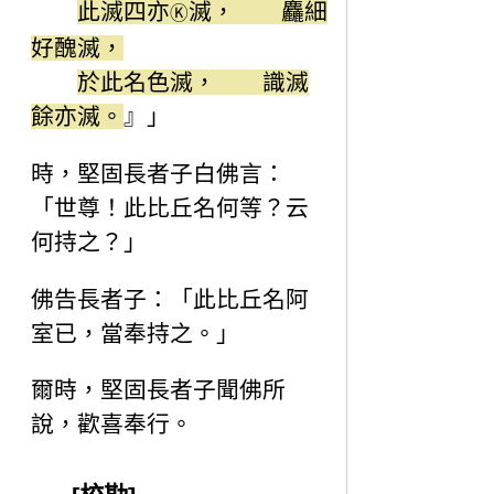
此滅四亦
滅， 麤細
Ⓚ
好醜滅，
於此名色滅， 識滅
餘亦滅。
』」
時，堅固長者子白佛言：
「世尊！此比丘名何等？云
何持之？」
佛告長者子：「此比丘名阿
室已，當奉持之。」
爾時，堅固長者子聞佛所
說，歡喜奉行。