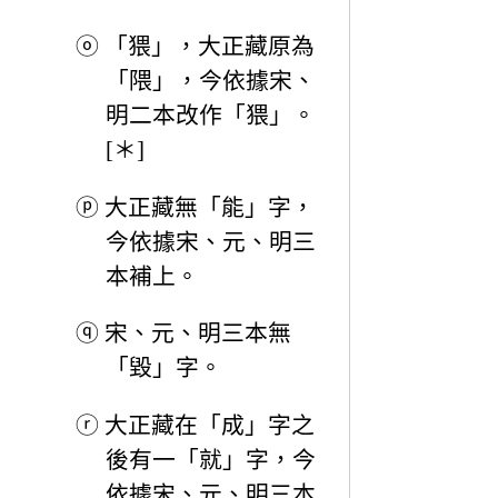
ⓞ
「猥」，大正藏原為
「隈」，今依據宋、
明二本改作「猥」。
[＊]
ⓟ
大正藏無「能」字，
今依據宋、元、明三
本補上。
ⓠ
宋、元、明三本無
「毀」字。
ⓡ
大正藏在「成」字之
後有一「就」字，今
依據宋、元、明三本