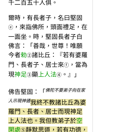
千二百五十人俱。
爾時，有長者子，名曰堅固
，來詣佛所，頭面禮足，在
ⓔ
一面坐。時，堅固長者子白
佛言：「善哉，世尊！唯願
今者
勑
諸比丘：『若有婆羅
②
門、長者子、居士來
，當為
ⓕ
現
神足
顯
上人法
。』」
③
④
佛陀不要弟子向在家
佛告堅固：「
人示現神通
我終不教諸比丘為婆
羅門、長者、居士而現神足
上人法也。我但教弟子於
空
閑處
靜默思道，若有功德，
⑤