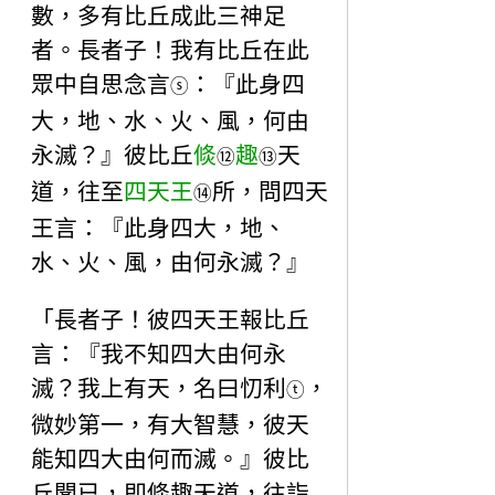
數，多有比丘成此三神足
者。長者子！我有比丘在此
眾中自思念言
：『此身四
ⓢ
大，地、水、火、風，何由
永滅？』彼比丘
倐
趣
天
⑫
⑬
道，往至
四天王
所，問四天
⑭
王言：『此身四大，地、
水、火、風，由何永滅？』
「長者子！彼四天王報比丘
言：『我不知四大由何永
滅？我上有天，名曰忉利
，
ⓣ
微妙第一，有大智慧，彼天
能知四大由何而滅。』彼比
丘聞已，即倐趣天道，往詣