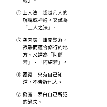
通」。
④
上人法：超越凡人的
解脫或神通。又譯為
「上人之法」。
⑤
空閑處：離開聚落，
寂靜而適合修行的地
方。又譯為「阿蘭
若」、「阿練若」。
⑥
覆藏：只有自己知
道，不告訴他人。
⑦
發露：表白自己所犯
的過失。