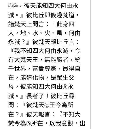
，彼天能知四大何由永
Ⓐ
⑳
滅。』彼比丘即倐趣梵道，
詣梵天上問言：『此身四
大，地、水、火、風，何由
永滅？』彼梵天報比丘言：
『我不知四大何由永滅，今
有大梵天王，無能勝者，統
千世界，富貴尊豪，最得自
在，能造化物，是眾生父
母，彼能知四大何由
永
Ⓑ
滅。』長者子！彼比丘尋
問：『彼梵天
王今為所
Ⓒ
在？』彼天報言：『不知大
梵今為
所在，以我意觀，出
Ⓓ