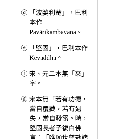
ⓓ
「波婆利菴」，巴利
本作
Pavārikambavana。
ⓔ
「堅固」，巴利本作
Kevaddha。
ⓕ
宋、元二本無「來」
字。
ⓖ
宋本無「若有功德，
當自覆藏，若有過
失，當自發露。時，
堅固長者子復白佛
言：「唯願世尊勑諸