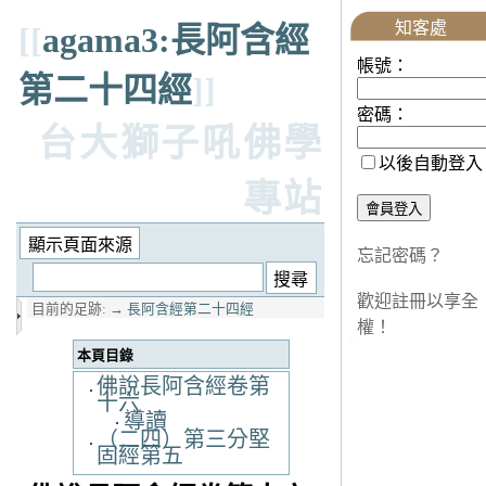
知客處
[[
agama3:長阿含經
帳號：
第二十四經
]]
密碼：
台大獅子吼佛學
以後自動登入
專站
忘記密碼？
歡迎註冊以享全
目前的足跡:
→
長阿含經第二十四經
權！
本頁目錄
佛說長阿含經卷第
十六
導讀
（二四）第三分堅
固經第五