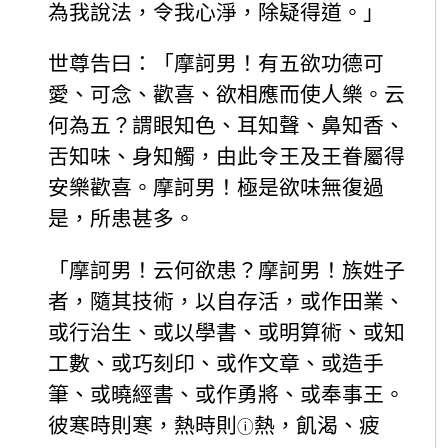
為我說法，令我心淨，除疑得道。」
世尊告曰：「摩訶男！有五欲功德可
愛、可念、歡喜、欲相應而使人樂。云
何為五？謂眼知色、耳知聲、鼻知香、
舌知味、身知觸，由此令王及王眷屬得
安樂歡喜。摩訶男！極是欲味無復過
是，所患甚多。
「摩訶男！云何欲患？摩訶男！族姓子
者，隨其技術，以自存活，或作田業、
或行治生、或以學書、或明算術、或知
工數、或巧刻印、或作文章、或造手
筆、或曉經書、或作勇將、或奉事王。
彼寒時則寒，熱時則
熱，飢渴、疲
ⓘ