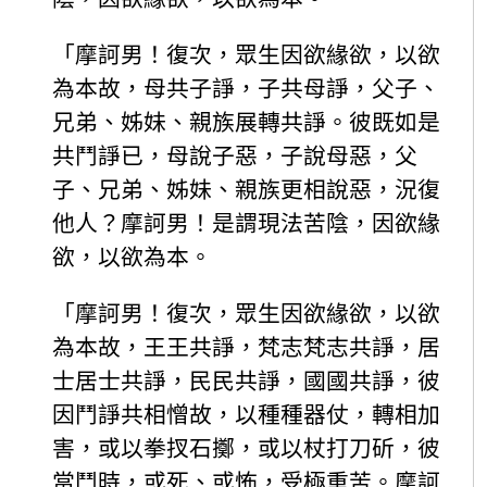
「摩訶男！復次，眾生因欲緣欲，以欲
為本故，母共子諍，子共母諍，父子、
兄弟、姊妹、親族展轉共諍。彼既如是
共鬥諍已，母說子惡，子說母惡，父
子、兄弟、姊妹、親族更相說惡，況復
他人？摩訶男！是謂現法苦陰，因欲緣
欲，以欲為本。
「摩訶男！復次，眾生因欲緣欲，以欲
為本故，王王共諍，梵志梵志共諍，居
士居士共諍，民民共諍，國國共諍，彼
因鬥諍共相憎故，以種種器仗，轉相加
害，或以拳扠石擲，或以杖打刀斫，彼
當鬥時，或死、或怖，受極重苦。摩訶