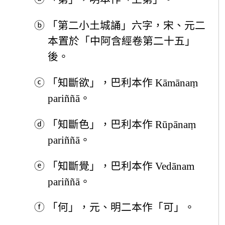
ⓑ
「第二小土城誦」六字，宋、元二
本置於「中阿含經卷第二十五」
後。
ⓒ
「知斷欲」，巴利本作 Kāmānaṃ
pariññā。
ⓓ
「知斷色」，巴利本作 Rūpānaṃ
pariññā。
ⓔ
「知斷覺」，巴利本作 Vedānam
pariññā。
ⓕ
「何」，元、明二本作「可」。