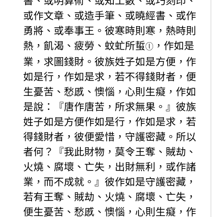
書、或明算術、或知工數、或巧刻印、
或作文章、或造手筆、或曉經書、或作
勇將、或奉事王。彼寒時則寒，熱時則
熱，飢渴、疲勞、蚊虻所蜇
，作如是
ⓛ
業，求圖錢財。彼族姓子如是方便，作
如是行，作如是求，若不得錢財者，便
生憂苦、愁慼、懊惱，心則生癡，作如
是說：『唐作唐苦，所求無果。』彼族
姓子如是方便作如是行，作如是求，若
得錢財者，彼便愛惜，守護密藏。所以
者何？『我此財物，莫令王奪、賊劫、
火燒、腐壞、亡失，出財無利，或作諸
業，而不成就。』彼作如是守護密藏，
若有王奪、賊劫、火燒、腐壞、亡失，
便生憂苦、愁慼、懊惱，心則生癡，作