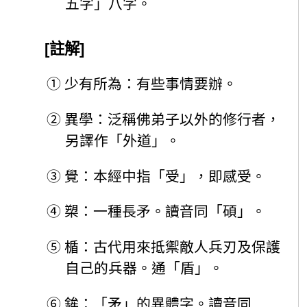
五字」八字。
[註解]
①
少有所為：有些事情要辦。
②
異學：泛稱佛弟子以外的修行者，
另譯作「外道」。
③
覺：本經中指「受」，即感受。
④
槊：一種長矛。讀音同「碩」。
⑤
楯：古代用來抵禦敵人兵刃及保護
自己的兵器。通「盾」。
⑥
鉾：「矛」的異體字。讀音同