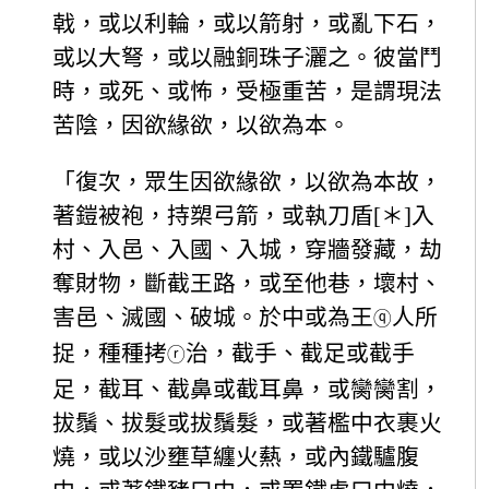
戟，或以利輪，或以箭射，或亂下石，
或以大弩，或以融銅珠子灑之。彼當鬥
時，或死、或怖，受極重苦，是謂現法
苦陰，因欲緣欲，以欲為本。
「復次，眾生因欲緣欲，以欲為本故，
著鎧被袍，持槊弓箭，或執刀盾[＊]入
村、入邑、入國、入城，穿牆發藏，劫
奪財物，斷截王路，或至他巷，壞村、
害邑、滅國、破城。於中或為王
人所
ⓠ
捉，種種拷
治，截手、截足或截手
ⓡ
足，截耳、截鼻或截耳鼻，或臠臠割，
拔鬚、拔髮或拔鬚髮，或著檻中衣裹火
燒，或以沙壅草纏火爇，或內鐵驢腹