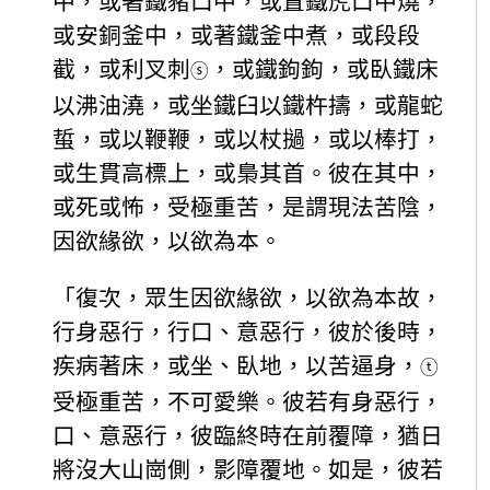
中，或著鐵豬口中，或置鐵虎口中燒，
或安銅釜中，或著鐵釜中煮，或段段
截，或利叉刺
，或鐵鉤鉤，或臥鐵床
ⓢ
以沸油澆，或坐鐵臼以鐵杵擣，或龍蛇
蜇，或以鞭鞭，或以杖撾，或以棒打，
或生貫高標上，或梟其首。彼在其中，
或死或怖，受極重苦，是謂現法苦陰，
因欲緣欲，以欲為本。
「復次，眾生因欲緣欲，以欲為本故，
行身惡行，行口、意惡行，彼於後時，
疾病著床，或坐、臥地，以苦逼身，
ⓣ
受極重苦，不可愛樂。彼若有身惡行，
口、意惡行，彼臨終時在前覆障，猶日
將沒大山崗側，影障覆地。如是，彼若