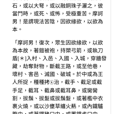
石，或以大弩，或以融銅珠子灑之，彼
當鬥時，或死、或怖，受極重苦。摩訶
男！是謂現法苦陰，因欲緣欲，以欲為
本。
「摩訶男！復次，眾生因欲緣欲，以欲
為本故，著鎧被袍，持槊弓箭，或執刀
盾[＊]入村、入邑、入國、入城，穿牆發
藏，劫奪財物，斷截王路，或至他巷，
壞村、害邑、滅國、破城。於中或為王
人所捉，種種拷
治，截手、截足或截
ⓚ
手足，截耳、截鼻或截耳鼻，或臠臠
割，拔鬚、拔髮或拔鬚髮，或著檻中衣
裹火燒，或以沙壅草纏火爇，或內鐵驢