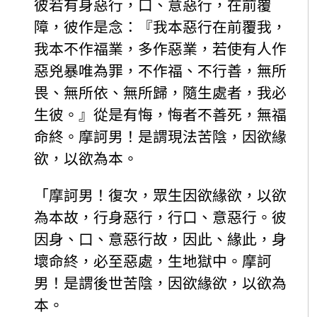
彼若有身惡行，口、意惡行，在前覆
障，彼作是念：『我本惡行在前覆我，
我本不作福業，多作惡業，若使有人作
惡兇暴唯為罪，不作福、不行善，無所
畏、無所依、無所歸，隨生處者，我必
生彼。』從是有悔，悔者不善死，無福
命終。摩訶男！是謂現法苦陰，因欲緣
欲，以欲為本。
「摩訶男！復次，眾生因欲緣欲，以欲
為本故，行身惡行，行口、意惡行。彼
因身、口、意惡行故，因此、緣此，身
壞命終，必至惡處，生地獄中。摩訶
男！是謂後世苦陰，因欲緣欲，以欲為
本。