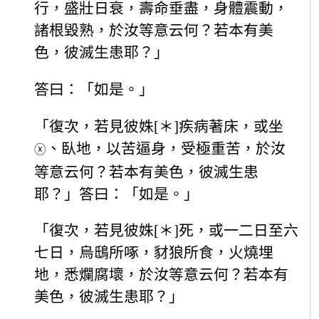
行，盛壯日衰，壽命垂盡，身體震動，
諸根毀熟，於汝等意云何？若本有美
色，彼滅生患耶？」
答曰：「如是。」
「復次，若見彼姝[＊]疾病著床，或坐
、臥地，以苦逼身，受極重苦，於汝
ⓧ
等意云何？若本有美色，彼滅生患
耶？」答曰：「如是。」
「復次，若見彼姝[＊]死，或一二日至六
七日，烏鴟所啄，豺狼所食，火燒埋
地，悉爛腐壞，於汝等意云何？若本有
美色，彼滅生患耶？」