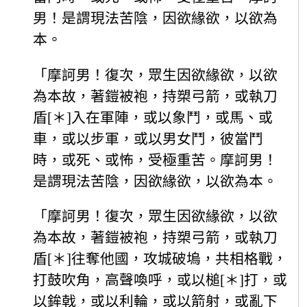
男！是謂現法苦陰，因欲緣欲，以欲為
本。
「摩訶男！復次，眾生因欲緣欲，以欲
為本故，著鎧被袍，持槊弓箭，或執刀
盾[＊]入在軍陣，或以象鬥，或馬、或
車，或以步軍，或以男女鬥，彼當鬥
時，或死、或怖，受極重苦。摩訶男！
是謂現法苦陰，因欲緣欲，以欲為本。
「摩訶男！復次，眾生因欲緣欲，以欲
為本故，著鎧被袍，持槊弓箭，或執刀
盾[＊]往奪他國，攻城破塢，共相格戰，
打鼓吹角，高聲喚呼，或以槌[＊]打，或
以鉾戟，或以利輪，或以箭射，或亂下