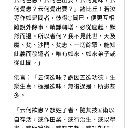
云何色患？云何色出要？云何覺味？云
何覺患？云何覺出要？』諸比丘！若汝
等作如是問者，彼得
聞已，便更互相
ⓙ
難說外餘事，瞋諍轉增，必從座起，默
然而退。所以者何？我不見此世，天及
魔、梵、沙門、梵志、一切餘眾，能知
此義而發遣者，唯有如來、如來弟子或
從此聞。」
佛言：「云何欲味？謂因五欲功德，生
樂生喜，極是欲味，無復過是，所患甚
多。
「云何欲患？族姓子者，隨其技
術以
ⓚ
自存活，或作田業、或行治生、或以學