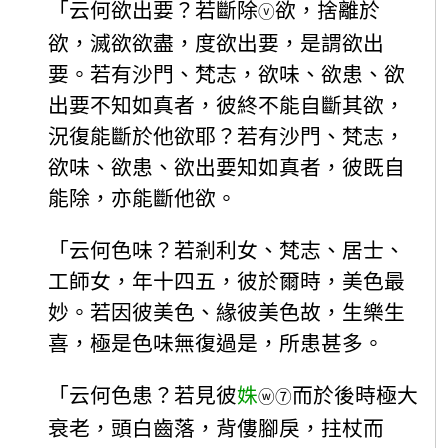
「云何欲出要？若斷除
欲，捨離於
ⓥ
欲，滅欲欲盡，度欲出要，是謂欲出
要。若有沙門、梵志，欲味、欲患、欲
出要不知如真者，彼終不能自斷其欲，
況復能斷於他欲耶？若有沙門、梵志，
欲味、欲患、欲出要知如真者，彼既自
能除，亦能斷他欲。
「云何色味？若剎利女、梵志、居士、
工師女，年十四五，彼於爾時，美色最
妙。若因彼美色、緣彼美色故，生樂生
喜，極是色味無復過是，所患甚多。
「云何色患？若見彼
姝
而於後時極大
ⓦ
⑦
衰老，頭白齒落，背僂腳戾，拄杖而