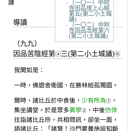
譯
（一〇一）中阿
含因品增上心經
第五(第二小土城
誦)
導讀
（一〇二）中阿
含因品念經第六
(第二小土城誦)
（九九）
因品苦陰經第
三(第二小土城誦)
ⓐ
ⓑ
我聞如是：
一時，佛遊舍衛國，在勝林給孤獨園。
爾時，諸比丘於中食後，
少有所為
，
①
集坐講堂。於是眾多
異學
，中後
仿佯
②
往詣諸比丘所，共相問訊，卻坐一面，
語諸比丘：「諸賢！沙門瞿曇施設知斷