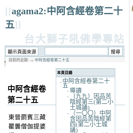
[[
agama2:中阿含經卷第二十
五
]]
台大獅子吼佛學專站
目前的足跡:
→
中阿含經卷第二十五
本頁目錄
中阿含經卷第二十
五
中阿含經卷
導讀
（九九）因品苦
第二十五
陰經第三(第二小
土城誦)
（一〇〇）中阿
東晉罽賓三藏
含因品苦陰經第
四(第二小土城
瞿曇僧伽提婆
誦)