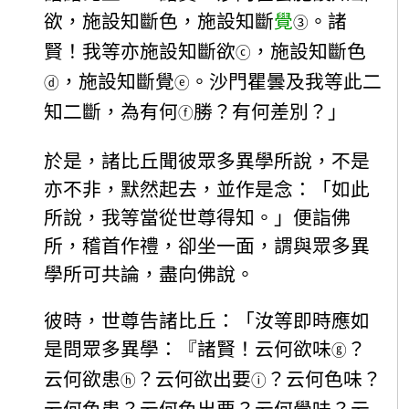
欲，施設知斷色，施設知斷
覺
。諸
③
賢！我等亦施設知斷欲
，施設知斷色
ⓒ
，施設知斷覺
。沙門瞿曇及我等此二
ⓓ
ⓔ
知二斷，為有何
勝？有何差別？」
ⓕ
於是，諸比丘聞彼眾多異學所說，不是
亦不非，默然起去，並作是念：「如此
所說，我等當從世尊得知。」便詣佛
所，稽首作禮，卻坐一面，謂與眾多異
學所可共論，盡向佛說。
彼時，世尊告諸比丘：「汝等即時應如
是問眾多異學：『諸賢！云何欲味
？
ⓖ
云何欲患
？云何欲出要
？云何色味？
ⓗ
ⓘ