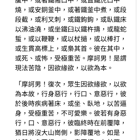
腹中，或著鐵豬口中，或置鐵虎口中
燒，或安銅釜中，或著鐵釜中煮，或段
段截，或利叉刺，或鐵鉤鉤，或臥鐵床
以沸油澆，或坐鐵臼以鐵杵擣，或龍蛇
蜇，或以鞭鞭，或以杖撾，或以棒打，
或生貫高標上，或梟其首。彼在其中，
或死、或怖，受極重苦。摩訶男！是謂
現法苦陰，因欲緣欲，以欲為本。
「摩訶男！復次，眾生因欲緣欲，以欲
為本故，行身惡行，行口、意惡行，彼
於後時疾病著床，或坐、臥地，以苦逼
身，受極重苦，不可愛樂。彼若有身惡
行，口、意惡行，彼臨終時在前覆障，
猶日將沒大山崗側，影障覆地。如是，