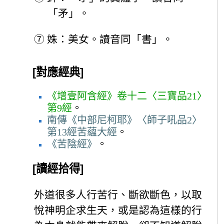
「矛」。
⑦
姝：美女。讀音同「書」。
[對應經典]
《增壹阿含經》卷十二〈三寶品21〉
第9經
。
南傳《中部尼柯耶》〈師子吼品2〉
第13經苦蘊大經
。
《苦陰經》
。
[讀經拾得]
外道很多人行苦行、斷欲斷色，以取
悅神明企求生天，或是認為這樣的行