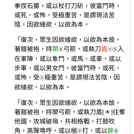
拳扠石擲，或以杖打刀斫，彼當鬥時，
或死、或怖，受極重苦，是謂現法苦
陰，因欲緣欲，以欲為本。
「復次，眾生因欲緣欲，以欲為本故，
著鎧被袍，持
槊
弓箭，或執刀
盾
入
④
ⓝ
⑤
在軍陣，或以象鬥，或馬、或車，或以
步軍，或以男女鬥。彼當鬥時，或死、
或怖，受
極重苦，是謂現法苦陰，因
ⓞ
欲緣欲，以欲為本。
「復次，眾生因欲緣欲，以欲為本故，
著鎧被袍，持槊弓箭，或執刀盾[＊]往奪
他國，攻城破塢，共相格戰，打鼓吹
角，高聲喚呼，或以槌
打，或以
鉾
ⓟ
⑥