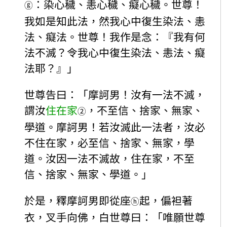
：染心穢、恚心穢、癡心穢。世尊！
ⓖ
我如是知此法，然我心中復生染法、恚
法、癡法。世尊！我作是念：『我有何
法不滅？令我心中復生染法、恚法、癡
法耶？』」
世尊告曰：「摩訶男！汝有一法不滅，
謂汝
住在家
，不至信、捨家、無家、
②
學道。摩訶男！若汝滅此一法者，汝必
不住在家，必至信、捨家、無家，學
道。汝因一法不滅故，住在家，不至
信、捨家、無家、學道。」
於是，釋摩訶男即從座
起，偏袒著
ⓗ
衣，叉手向佛，白世尊曰：「唯願世尊