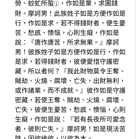
勞、蚊虻所蜇
，作如是業，求圖錢
ⓙ
財。摩訶男！此族姓子如是方便作如是
行，作如是求，若不得錢財者，便生憂
苦、愁慼、懊惱，心則生癡，作如是
說：『唐作唐苦，所求無果。』摩訶
男！彼族姓子如是方便作如是行，作如
是求，若得錢財者，彼便愛惜守護密
藏。所以者何？『我此財物莫令王奪、
賊劫、火燒、腐壞、亡失，出財無利，
或作諸業，而不成就。』彼作如是守護
密藏，若使王奪、賊劫、火燒、腐壞、
亡失，彼便生憂苦、愁慼、懊惱，心則
生癡，作如是說：『若有長夜所可愛念
者，彼則亡失。』摩訶男！如是現法苦
陰，因欲緣欲，以欲為本。