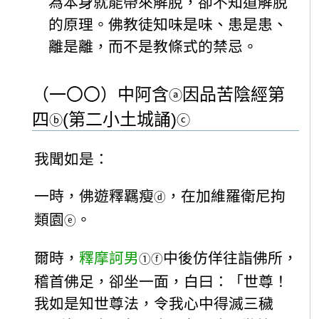
為本身就能帶來解脫，卻不知道解脫
的原理。佛教徒知味是味、患是患、
離是離，而不是教條式的禁忌。
（一〇〇）中阿含
因品苦陰經第
ⓐ
四
(第二小土城誦)
ⓑ
ⓒ
我聞如是：
一時，佛遊釋羈瘦
，在加維羅衛尼拘
ⓓ
類園
。
ⓔ
爾時，
釋摩訶男
中後仿佯往詣佛所，
①
ⓕ
稽首佛足，卻坐一面，白曰：「世尊！
我如是知世尊法，令我心中得滅三穢