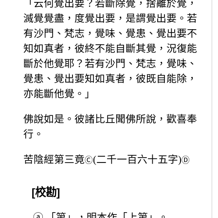
「云何覺出要？若斷除覺，捨離於覺，
滅覺覺盡，度覺出要，是謂覺出要。若
有沙門、梵志，覺味、覺患、覺出要不
知如真者，彼終不能自斷其覺，況復能
斷於他覺耶？若有沙門、梵志，覺味、
覺患、覺出要知如真者，彼既自能除，
亦能斷他覺。」
佛說如是。彼諸比丘聞佛所說，歡喜奉
行。
苦陰經第三竟
(二千一百六十五字)
Ⓒ
Ⓓ
[校勘]
ⓐ
「第」，明本作「上第」。