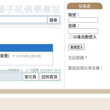
知客處
獅子吼佛學專站
帳號：
密碼：
以後自動登入
（害覺）。
(2025年12月20日
忘記密碼？
歡迎註冊以享全權！
agama/證諸覺想.txt · 上一次變更: 2026/08/07 00:09