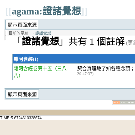
[[
agama:證諸覺想
]]
目前的足跡:
→
證諸覺想
「
證諸覺想
」共有 1 個註解
(更新
雜阿含經(1)
雜阿含經卷第十五
（三八
契合真理地了知各種念頭
20:47:37)
八）
TIME:5.6724610328674