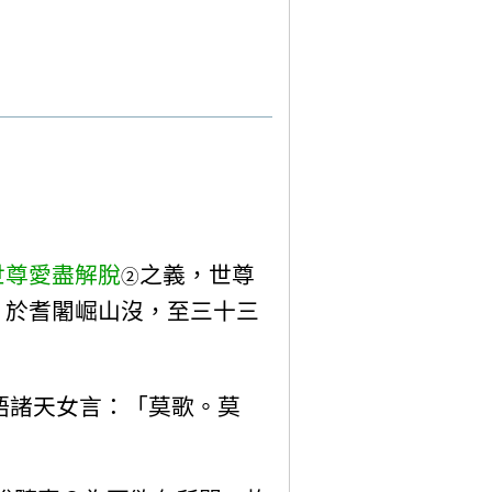
世尊
愛盡解脫
之義，世尊
②
，於耆闍崛山沒，至三十三
語諸天女言：「莫歌。莫