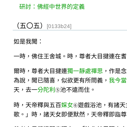
研討：佛經中世界的定義
（五〇五）
[0133b24]
如是我聞：
一時，佛住王舍城。時，尊者大目揵連在耆
爾時，尊者大目揵連
獨一靜處
禪思
，作是念
為說，聞已隨喜，似欲更有所問義，
我今當
天，去一
分陀利
池不遠而住。
⑤
時，天帝釋與五百
婇女
遊戲浴池，有諸天
⑥
歌。」時，諸天女即便默然，天帝釋即詣尊