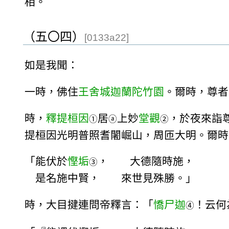
相。
（五〇四）
[0133a22]
如是我聞：
一時，佛住
王舍城
迦蘭陀竹園
。爾時，尊者
時，
釋提桓因
居
上妙
堂觀
，於夜來詣
①
ⓐ
②
提桓因光明普照耆闍崛山，周匝大明。爾時
「能伏於
慳垢
， 大德隨時施，
③
是名施中賢， 來世見殊勝。」
時，大目揵連問帝釋言：「
憍尸迦
！云何
④