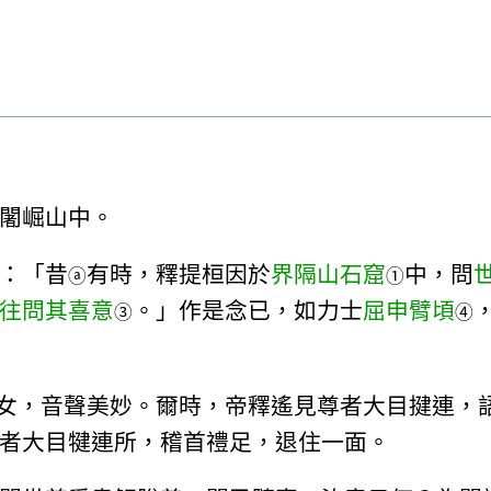
闍崛山中。
：「昔
有時，釋提桓因於
界隔山石窟
中，問
ⓐ
①
往問其喜意
。」作是念已，如力士
屈申臂頃
③
④
女，音聲美妙。爾時，帝釋遙見尊者大目揵連，
者大目犍連所，稽首禮足，退住一面。