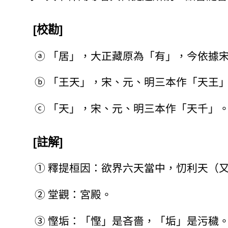
[校勘]
ⓐ
「居」，大正藏原為「有」，今依據
ⓑ
「王天」，宋、元、明三本作「天王
ⓒ
「天」，宋、元、明三本作「天千」。[
[註解]
①
釋提桓因：欲界六天當中，忉利天（
②
堂觀：宮殿。
③
慳垢：「慳」是吝嗇，「垢」是污穢