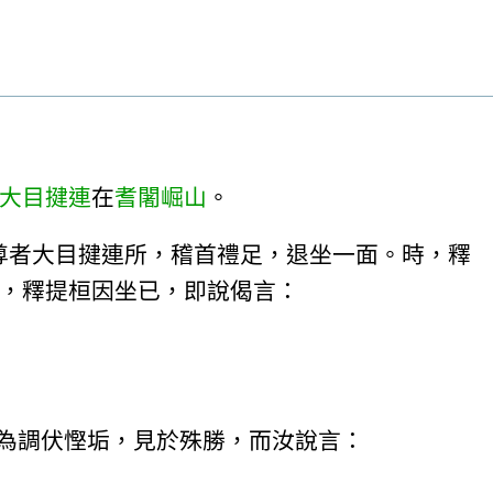
大目揵連
在
耆闍崛山
。
尊者大目揵連所，稽首禮足，退坐一面。時，釋
，釋提桓因坐已，即說偈言：
為調伏慳垢，見於殊勝，而汝說言：