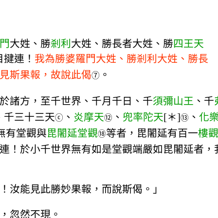
門
大姓、勝
剎利
大姓、勝長者大姓、勝
四王天
目揵連！
我為勝婆羅門大姓、勝剎利大姓、勝長
見斯果報，故說此偈
。
⑦
於諸方，至千世界、千月千日、千
須彌山王
、千
、千三十三天
、
炎摩天
、
兜率陀天
[＊]
、
化
ⓒ
⑫
⑬
無有堂觀與
毘闍延堂觀
等者，毘闍延有百一
樓
⑱
連！於小千世界無有如是堂觀端嚴如毘闍延者，
！汝能見此勝妙果報，而說斯偈。」
，忽然不現。