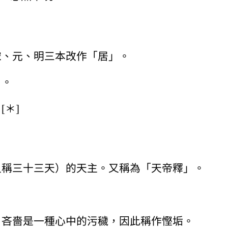
宋、元、明三本改作「居」。
」。
＊]
又稱三十三天）的天主。又稱為「天帝釋」。
。吝嗇是一種心中的污穢，因此稱作慳垢。