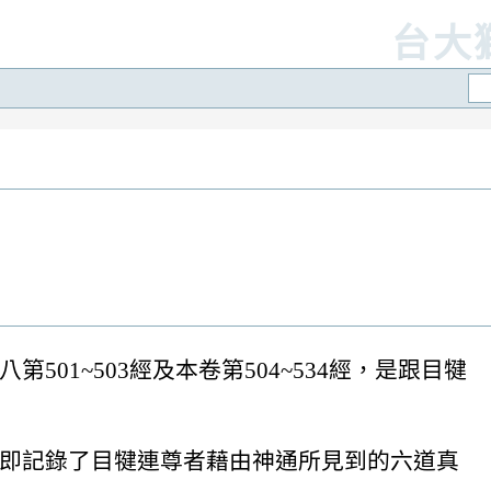
台大
01~503經及本卷第504~534經，是跟目犍
即記錄了目犍連尊者藉由神通所見到的六道真