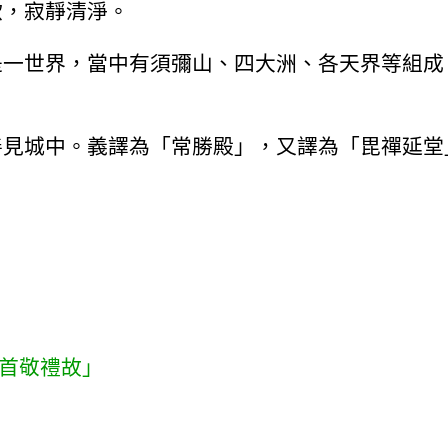
欲，寂靜清淨。
是一世界，當中有須彌山、四大洲、各天界等組成
善見城中。義譯為「常勝殿」，又譯為「毘禪延堂
首敬禮故」