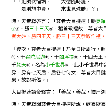
「『能調伏慳垢， 大德隨時施，
是則施中賢， 來世見殊勝』？」
時，天帝釋答言：「尊者大目揵連！勝
婆羅
、勝
三十三天
，稽首敬禮故。尊者大
ⓑ
⑤
⑥
者大姓、勝四王天、勝三十三天恭敬作禮，
「復次，尊者大目揵連！乃至日所周行，照
、千
瞿陀尼迦
、千
閻浮提
、千四天王
⑨
⑩
⑪
千
梵天
，名為
小千世界
。此小千世界中
⑯
⑰
房，房有七天后，后各七侍女。尊者大目揵
果，故說斯偈。」
大目揵連語帝釋言：「善哉，善哉，憍尸迦
時，天帝釋聞尊者大目揵連所說，歡喜隨喜