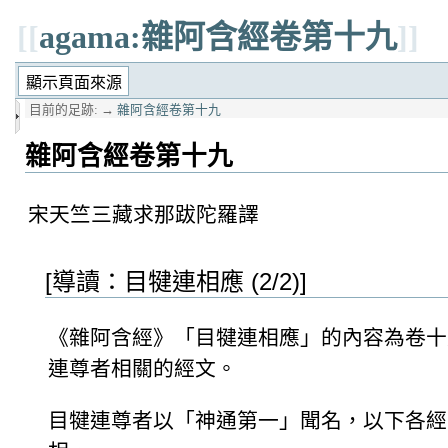
[[
agama:雜阿含經卷第十九
]]
目前的足跡:
→
雜阿含經卷第十九
雜阿含經卷第十九
宋天竺三藏求那跋陀羅譯
[導讀：目犍連相應 (2/2)]
《雜阿含經》「目犍連相應」的內容為卷十八第5
連尊者相關的經文。
目犍連尊者以「神通第一」聞名，以下各經