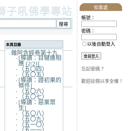
知客處
獅子吼佛學專站
帳號：
密碼：
以後自動登入
本頁目錄
雜阿含經卷第十九
[導讀：目犍連相
應 (2/2)]
（五〇四）
忘記密碼？
（五〇五）
[導讀：證初果的
歡迎註冊以享全權！
條件]
（五〇六）
（五〇七）
[導讀：惡業眾
生]
（五〇八）
（五〇九）
（五一〇）
（五一一）