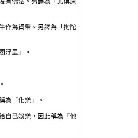
沒有佛法。另譯為「北俱盧
牛作為貨幣。另譯為「拘陀
閻浮里」。
。
稱為「化樂」。
給自己娛樂，因此稱為「他