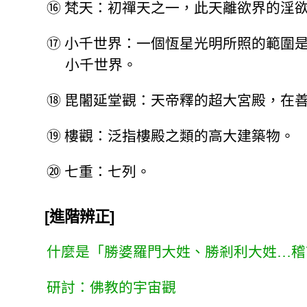
⑯
梵天：初禪天之一，此天離欲界的淫
⑰
小千世界：一個恆星光明所照的範圍
小千世界。
⑱
毘闍延堂觀：天帝釋的超大宮殿，在
⑲
樓觀：泛指樓殿之類的高大建築物。
⑳
七重：七列。
[進階辨正]
什麼是「勝婆羅門大姓、勝剎利大姓…稽
研討：佛教的宇宙觀