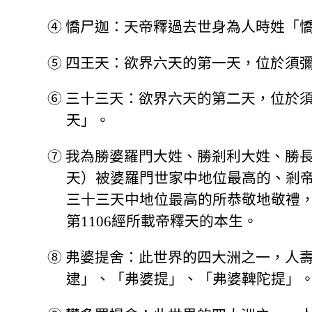
④
憍尸迦：天帝釋過去世身為人時姓「
⑤
四王天：欲界六天的第一天，位於須
⑥
三十三天：欲界六天的第二天，位於
天」。
⑦
我為勝婆羅門大姓、勝剎利大姓、勝
天）被婆羅門世家中地位最高的、剎
三十三天中地位最高的所恭敬地敬禮
第1106經所載帝釋天的本生。
⑧
弗婆提舍：此世界的四大洲之一，人
逮」、「弗婆提」、「弗婆鞞陀提」