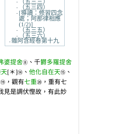
（五三三）
（五三四）
[導讀：修習四念
處；阿那律相應
(1/2)]
（五三五）
（五三六）
雜阿含經卷第十九
弗婆提舍
、千
欝多羅提舍
⑧
樂天
[＊]
、
他化自在天
、
⑭
⑮
觀
，觀有
七重
，重有七
⑲
⑳
我見是調伏慳故，有此妙