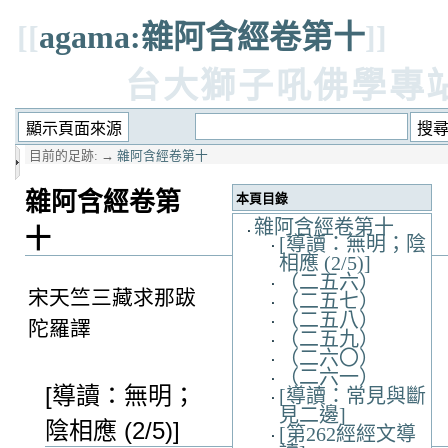
[[
agama:雜阿含經卷第十
]]
台大獅子吼佛學專
目前的足跡:
→
雜阿含經卷第十
雜阿含經卷第
本頁目錄
雜阿含經卷第十
十
[導讀：無明；陰
相應 (2/5)]
（二五六）
宋天竺三藏求那跋
（二五七）
（二五八）
陀羅譯
（二五九）
（二六〇）
（二六一）
[導讀：無明；
[導讀：常見與斷
見二邊]
陰相應 (2/5)]
[第262經經文導