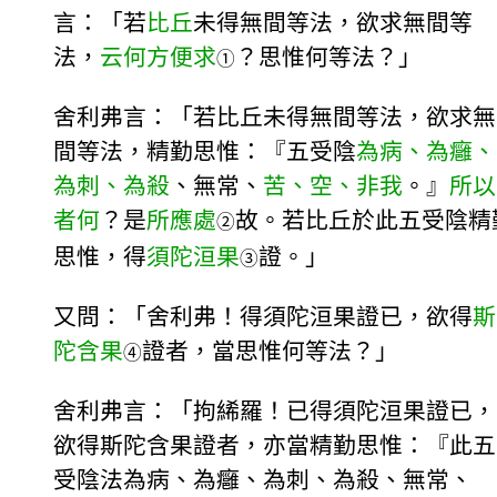
言：「若
比丘
未得無間等法，欲求無間等
法，
云何方便求
？思惟何等法？」
①
舍利弗言：「若比丘未得無間等法，欲求無
間等法，精勤思惟：『五受陰
為病、為癰、
為刺、為殺
、無常、
苦、空、非我
。』
所以
者何
？是
所應處
故。若比丘於此五受陰精
②
思惟，得
須陀洹果
證。」
③
又問：「舍利弗！得須陀洹果證已，欲得
斯
陀含果
證者，當思惟何等法？」
④
舍利弗言：「拘絺羅！已得須陀洹果證已，
欲得斯陀含果證者，亦當精勤思惟：『此五
受陰法為病、為癰、為刺、為殺、無常、