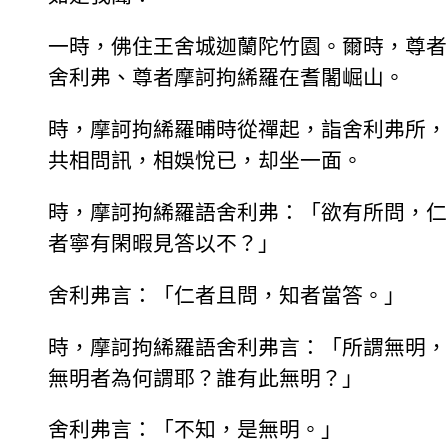
一時，佛住王舍城迦蘭陀竹園。爾時，尊者
舍利弗、尊者摩訶拘絺羅在耆闍崛山。
時，摩訶拘絺羅晡時從禪起，詣舍利弗所，
共相問訊，相娛悅已，却坐一面。
時，摩訶拘絺羅語舍利弗：「欲有所問，仁
者寧有閑暇見答以不？」
舍利弗言：「仁者且問，知者當答。」
時，摩訶拘絺羅語舍利弗言：「所謂無明，
無明者為何謂耶？誰有此無明？」
舍利弗言：「不知，是無明。」