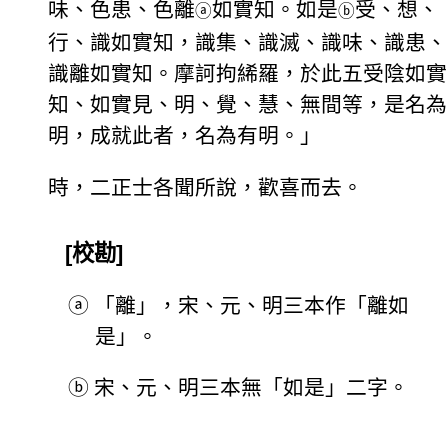
味、色患、色離
如實知。如是
受、想、
ⓐ
ⓑ
行、識如實知，識集、識滅、識味、識患、
識離如實知。摩訶拘絺羅，於此五受陰如實
知、如實見、明、覺、慧、無間等，是名為
明，成就此者，名為有明。」
時，二正士各聞所說，歡喜而去。
[校勘]
ⓐ
「離」，宋、元、明三本作「離如
是」。
ⓑ
宋、元、明三本無「如是」二字。