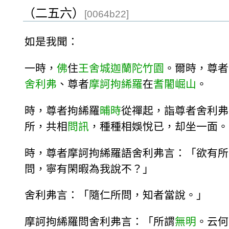
（二五六）
[0064b22]
如是我聞：
一時，
佛
住
王舍城
迦蘭陀竹園
。爾時，尊者
舍利弗
、尊者
摩訶
拘絺羅
在
耆闍崛山
。
時，尊者拘絺羅
晡時
從禪起，詣尊者舍利弗
所，共相
問訊
，種種相娛悅已，却坐一面。
時，尊者摩訶拘絺羅語舍利弗言：「欲有所
問，寧有閑暇為我說不？」
舍利弗言：「隨仁所問，知者當說。」
摩訶拘絺羅問舍利弗言：「所謂
無明
。云何