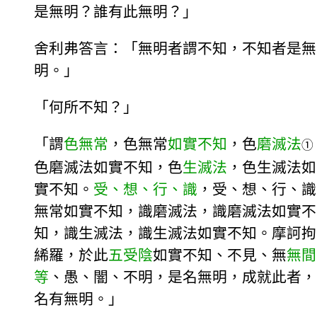
是無明？誰有此無明？」
舍利弗答言：「無明者謂不知，不知者是無
明。」
「何所不知？」
「謂
色
無常
，色無常
如實不知
，色
磨滅法
①
色磨滅法如實不知，色
生滅法
，色生滅法如
實不知。
受、想、行、識
，受、想、行、識
無常如實不知，識磨滅法，識磨滅法如實不
知，識生滅法，識生滅法如實不知。摩訶拘
絺羅，於此
五受陰
如實不知、不見、無
無間
等
、愚、闇、不明，是名無明，成就此者，
名有無明。」