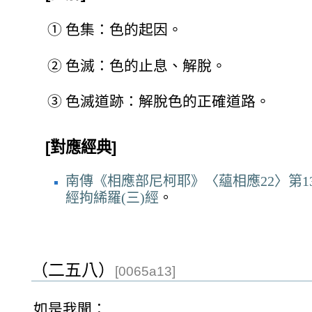
①
色集：色的起因。
②
色滅：色的止息、解脫。
③
色滅道跡：解脫色的正確道路。
[對應經典]
南傳《相應部尼柯耶》〈蘊相應22〉第13
經拘絺羅(三)經
。
（二五八）
[0065a13]
如是我聞：