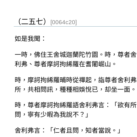
（二五七）
[0064c20]
如是我聞：
一時，佛住王舍城迦蘭陀竹園。時，尊者舍
利弗、尊者摩訶拘絺羅在耆闍崛山。
時，摩訶拘絺羅晡時從禪起，詣尊者舍利弗
所，共相問訊，種種相娛悅已，却坐一面。
時，尊者摩訶拘絺羅語舍利弗言：「欲有所
問，寧有少暇為我說不？」
舍利弗言：「仁者且問，知者當說。」