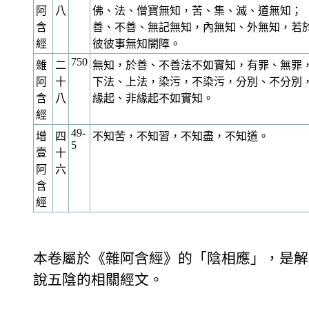
阿
八
佛、法、僧寶無知，苦、集、滅、道無知；
含
善、不善、無記無知，內無知、外無知，若
經
彼彼事無知闇障。
750
雜
二
無知，於善、不善法不如實知，有罪、無罪
阿
十
下法、上法，染污，不染污，分別、不分別
含
八
緣起、非緣起不如實知。
經
49-
增
四
不知苦，不知習，不知盡，不知道。
5
壹
十
阿
六
含
經
本卷屬於《雜阿含經》的「陰相應」，是解
說五陰的相關經文。