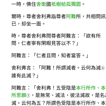
一時，佛住
舍衛
國
祇樹給孤獨園
。
爾時，尊者舍利弗詣尊者
阿難
所，共相問訊
已，却坐一面。
時，尊者舍利弗問尊者阿難言：「欲有所
問，仁者寧有閑暇見答以不？」
阿難言：「仁者且問，知者當答。」
舍利弗言：「阿難！所謂滅者。云何為滅
ⓐ
誰有此滅？」
阿難言：「舍利弗！五受陰是
本行所作、本
所思願
，是無常、滅法，彼法滅故，是名
①
滅。云何為五？所謂色受陰是本行所作、本