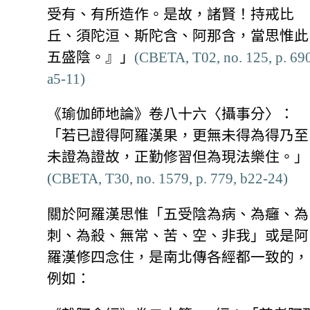
受有、有所造作。是故，諸賢！持戒比
丘、須陀洹、斯陀含、阿那含，當思惟此
五盛陰。』」
(CBETA, T02, no. 125, p. 690
a5-11)
《瑜伽師地論》卷八十六〈攝事分〉：
「若已證得阿羅漢果，更無未得為得乃至
未證為證故，正勤修習但為現法樂住。」
(CBETA, T30, no. 1579, p. 779, b22-24)
關於阿羅漢思惟「五受陰為病、為癰、為
刺、為殺、無常、苦、空、非我」或是阿
羅漢修四念住，是南北傳各經都一致的，
例如：