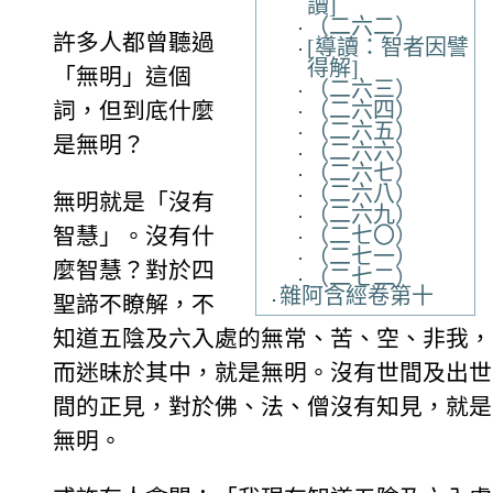
讀]
（二六二）
許多人都曾聽過
[導讀：智者因譬
得解]
「無明」這個
（二六三）
（二六四）
詞，但到底什麼
（二六五）
是無明？
（二六六）
（二六七）
（二六八）
無明就是「沒有
（二六九）
（二七〇）
智慧」。沒有什
（二七一）
麼智慧？對於四
（二七二）
雜阿含經卷第十
聖諦不瞭解，不
知道五陰及六入處的無常、苦、空、非我，
而迷昧於其中，就是無明。沒有世間及出世
間的正見，對於佛、法、僧沒有知見，就是
無明。