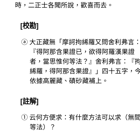
時，二正士各聞所說，歡喜而去。
[校勘]
ⓐ
大正藏無「摩訶拘絺羅又問舍利弗言
『得阿那含果證已，欲得阿羅漢果證
者，當思惟何等法？』舍利弗言：『
絺羅，得阿那含果證』」四十五字，
依據高麗藏、磧砂藏補上。
[註解]
①
云何方便求：有什麼方法可以求（無
等法）？