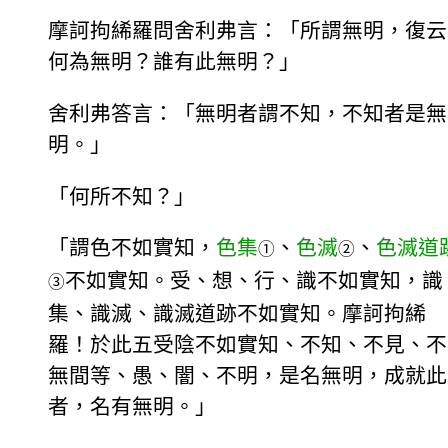
摩訶拘絺羅問舍利弗言：「所謂無明，復云
何為無明？誰有此無明？」
舍利弗答言：「無明者謂不知，不知者是無
明。」
「何所不知？」
「謂色不如實知，
色集
、
色滅
、
色滅道
①
②
不如實知。受、想、行、識不如實知，識
③
集、識滅、識滅道跡不如實知。摩訶拘絺
羅！於此五受陰不如實知、不知、不見、不
無間等、愚、闇、不明，是名無明，成就此
者，名有無明。」