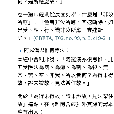
何？是所應處故。」
卷一第17經則從反面列舉，什麼是「非汝
所應」：「色者非汝所應，宜速斷除。如
是受、想、行、識非汝所應，宜速斷
除。」
(CBETA, T02, no. 99, p. 3, c19-21)
阿羅漢思惟何等法：
本經中舍利弗說：「阿羅漢亦復思惟，此
五受陰法為病、為癰、為刺、為殺、無
常、苦、空、非我。所以者何？為得未得
故，證未證故，見法樂住故。」
關於「為得未得故，證未證故，見法樂住
故」這點，在《雜阿含經》外其餘的譯本
略有出入：