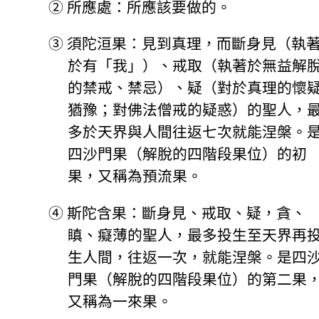
②
所應處：所應該要做的。
③
須陀洹果：見到真理，而斷身見（執
於有「我」）、戒取（執著於無益解
的禁戒、禁忌）、疑（對於真理的懷
猶豫；對佛法僧戒的疑惑）的聖人，
多於天界與人間往返七次就能涅槃。
四沙門果（解脫的四階段果位）的初
果，又稱為預流果。
④
斯陀含果：斷身見、戒取、疑，貪、
瞋、癡薄的聖人，最多投生至天界再
生人間，往返一次，就能涅槃。是四
門果（解脫的四階段果位）的第二果
又稱為一來果。