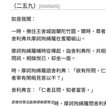
（二五九）
[0065b05]
如是我聞：
一時，佛住王舍城迦蘭陀竹園。爾時，尊者
舍利弗共摩訶拘絺羅在耆闍崛山。
摩訶拘絺羅晡時從禪起，詣舍利弗所，共相
問訊，相娛悅已，却坐一面。
時，摩訶拘絺羅語舍利弗：「欲有所問，仁
者寧有閑暇見答以不？」
舍利弗言：「仁者且問，知者當答。」
思惟何等法能夠得無間等法
時，摩訶拘絺羅問舍利