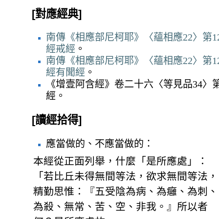
[對應經典]
南傳《相應部尼柯耶》〈蘊相應22〉第12
經戒經
。
南傳《相應部尼柯耶》〈蘊相應22〉第12
經有聞經
。
《增壹阿含經》卷二十六〈等見品34〉第
經。
[讀經拾得]
應當做的、不應當做的：
本經從正面列舉，什麼「是所應處」：
「若比丘未得無間等法，欲求無間等法，
精勤思惟：『五受陰為病、為癰、為刺、
為殺、無常、苦、空、非我。』所以者