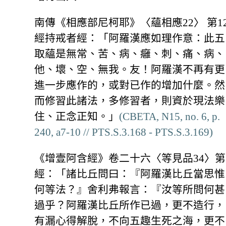
南傳《相應部尼柯耶》〈蘊相應22〉 第12
經持戒者經：「阿羅漢應如理作意：此五
取蘊是無常、苦、病、癰、刺、痛、病、
他、壞、空、無我。友！阿羅漢不再有更
進一步應作的，或對已作的增加什麼。然
而修習此諸法，多修習者，則資於現法樂
住、正念正知。」
(CBETA, N15, no. 6, p.
240, a7-10 // PTS.S.3.168 - PTS.S.3.169)
《增壹阿含經》卷二十六〈等見品34〉第
經：「諸比丘問曰：『阿羅漢比丘當思惟
何等法？』舍利弗報言：『汝等所問何甚
過乎？阿羅漢比丘所作已過，更不造行，
有漏心得解脫，不向五趣生死之海，更不