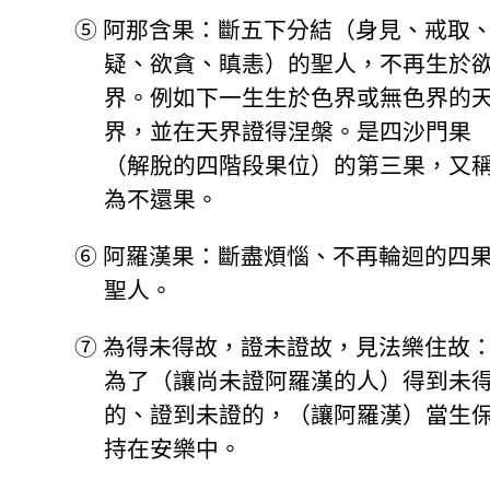
⑤
阿那含果：斷五下分結（身見、戒取
疑、欲貪、瞋恚）的聖人，不再生於
界。例如下一生生於色界或無色界的
界，並在天界證得涅槃。是四沙門果
（解脫的四階段果位）的第三果，又
為不還果。
⑥
阿羅漢果：斷盡煩惱、不再輪迴的四
聖人。
⑦
為得未得故，證未證故，見法樂住故
為了（讓尚未證阿羅漢的人）得到未
的、證到未證的，（讓阿羅漢）當生
持在安樂中。