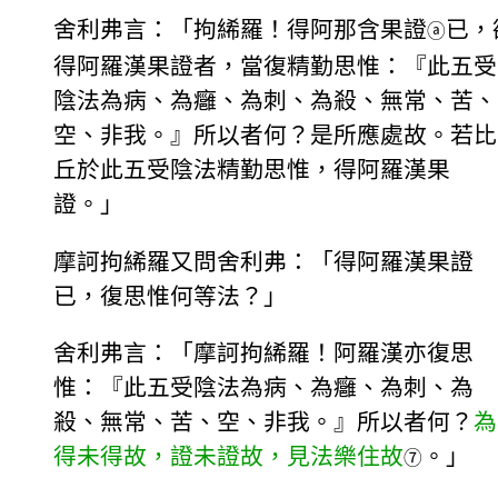
舍利弗言：「拘絺羅！得阿那含果證
已，
ⓐ
得阿羅漢果證者，當復精勤思惟：『此五受
陰法為病、為癰、為刺、為殺、無常、苦、
空、非我。』所以者何？是所應處故。若比
丘於此五受陰法精勤思惟，得阿羅漢果
證。」
摩訶拘絺羅又問舍利弗：「得阿羅漢果證
已，復思惟何等法？」
舍利弗言：「摩訶拘絺羅！阿羅漢亦復思
惟：『此五受陰法為病、為癰、為刺、為
殺、無常、苦、空、非我。』所以者何？
為
得未得故，證未證故，見法樂住故
。」
⑦