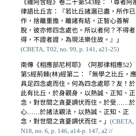
《雜阿含經》卷二十第543經：「尊者阿
律語比丘言：『若比丘諸漏已盡，所作已
作，捨離重擔，離諸有結，正智心善解
脫，彼亦修四念處也。所以者何？不得者
得，不證者證，為現法樂住故。』」
(CBETA, T02, no. 99, p. 141, a21-25)
南傳《相應部尼柯耶》〈阿那律相應52〉
第5經荊棘(林)經第二：「無學之比丘，
具足四念處而住。何為四念處耶？友！於
此有比丘，於身觀身，以熱誠、正知、正
念，對世間之貪憂調伏而住。於受……於
心……於諸法觀法，以熱誠、正知、正
念，對世間之貪憂調伏而住。」
(CBETA,
N18, no. 6, p. 146, a14-p. 147, a2 //