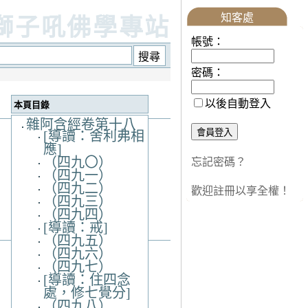
知客處
獅子吼佛學專站
帳號：
密碼：
以後自動登入
本頁目錄
雜阿含經卷第十八
[導讀：舍利弗相
應]
（四九〇）
忘記密碼？
（四九一）
（四九二）
歡迎註冊以享全權！
（四九三）
（四九四）
[導讀：戒]
（四九五）
（四九六）
（四九七）
[導讀：住四念
處，修七覺分]
（四九八）