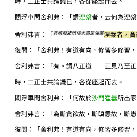
時，二正士共論議已，各從座起而去。
閻浮車問舍利弗：「謂
涅槃
者，云何為涅槃
貪瞋癡諸煩惱永盡是涅槃
舍利弗言：「
涅槃者，貪
復問：「舍利弗！有道有向，修習多修習，
舍利弗言：「有。謂八正道——正見乃至正
時，二正士共論議已，各從座起而去。
閻浮車問舍利弗：「何故於
沙門
瞿曇
所出家
舍利弗言：「為斷貪欲故，斷瞋恚故，斷愚
復問：「舍利弗！有道有向，修習多修習，