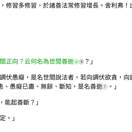
，修習多修習，於諸善法常修習增長。舍利弗！
間正向？云何名為世間善逝
？」
ⓓ
⑨
調伏愚癡，是名世間說法者。若向調伏欲貪，向
恚、愚癡已盡、無餘、斷知，是名善逝
。」
ⓕ
，能起善斷？」
定。」