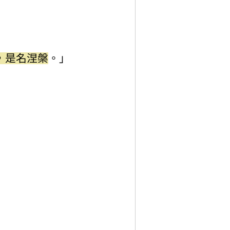
，是名涅槃
。」