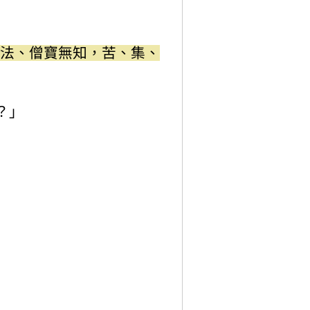
法、僧寶無知，苦、集、
？」