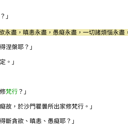
？」
欲永盡，瞋恚永盡，愚癡永盡，一切諸煩惱永盡
得涅槃耶？」
定。」
修
梵行
？」
癡故，於沙門瞿曇所出家修梵行。」
得斷貪欲、瞋恚、愚癡耶？」