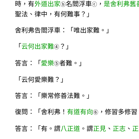
時，有
外道出家
名閻浮車
，
是舍利弗舊
ⓑ
ⓒ
聖法、律中，有何難事？」
舍利弗告閻浮車：「唯出家難。」
「
云何出家難
？」
④
答言：「
愛樂
者難。」
⑤
「云何愛樂難？」
答言：「樂常修善法難。」
復問：「舍利弗！
有道有向
，修習多修習
⑥
答言：「有。謂
八正道
。謂
正見
、
正志
、
正