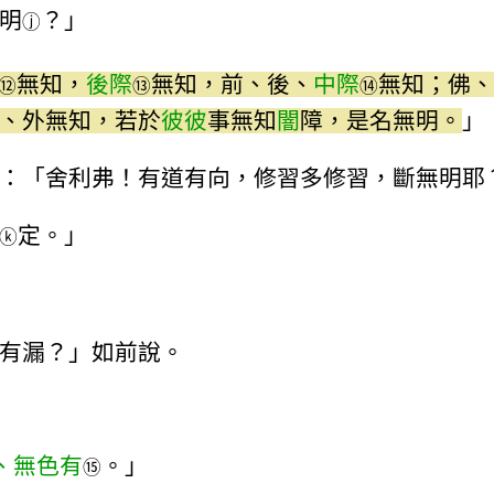
明
？」
ⓙ
無知，
後際
無知，前、後、
中際
無知；佛、
⑫
⑬
⑭
、外無知，若於
彼彼
事無知
闇
障，是名無明。
」
：「舍利弗！有道有向，修習多修習，斷無明耶
定。」
ⓚ
有漏？」如前說。
、無色有
。」
⑮