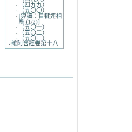
（四九九）
（五〇〇）
[導讀：目犍連相
應 (1/2)]
（五〇一）
（五〇二）
（五〇三）
雜阿含經卷第十八