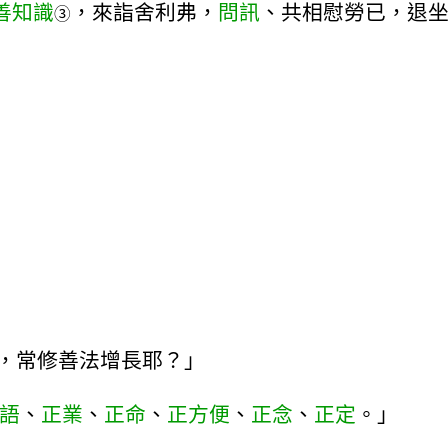
善知識
，來詣舍利弗，
問訊
、共相慰勞已，退
③
，常修善法增長耶？」
語
、
正業
、
正命
、
正方便
、
正念
、
正定
。」