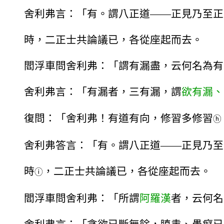
舍利弗言：「有。謂八正道——正見乃至正
時，二正士共論議已，各從座起而去。
閻浮車問舍利弗：「謂有漏盡，云何名為有
舍利弗言：「有漏者，三有漏，謂
欲有漏、
復問：「舍利弗！有道有向，修習多修習
ⓗ
舍利弗答言：「有。謂八正道——正見乃至
時
，二正士共論議已，各從座起而去。
ⓘ
閻浮車問舍利弗：「所謂
阿羅漢
者，云何名