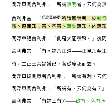
閻浮車問舍利弗：「所謂
無明
者，云何為無
什麼是無明?
舍利弗言：「
所謂無明者，於
前際
滅、道無知；善、不善、
無記
無知，內無知
閻浮車語舍利弗：「此是大闇積聚。」復問
舍利弗言：「有。謂八正道——正見乃至正
時，二正士共論議已，各從座起而去。
閻浮車復問尊者舍利弗：「所謂有漏，云何
閻浮車問舍利弗：「所謂有，云何為有？」
舍利弗言：「有謂三有
——
欲有、色有
ⓛ
ⓜ