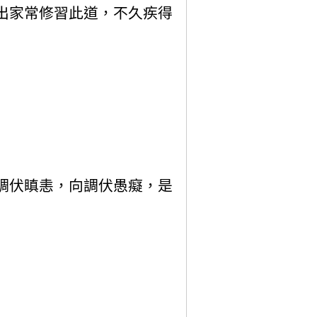
出家常修習此道，不久疾得
調伏瞋恚，向調伏愚癡，是