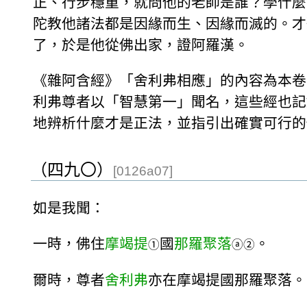
正、行步穩重，就問他的老師是誰？學什麼
陀教他諸法都是因緣而生、因緣而滅的。才
了，於是他從佛出家，證阿羅漢。
《雜阿含經》「舍利弗相應」的內容為本卷第
利弗尊者以「智慧第一」聞名，這些經也記
地辨析什麼才是正法，並指引出確實可行的
（四九〇）
[0126a07]
如是我聞：
一時，佛住
摩竭提
國
那羅聚落
。
①
ⓐ
②
爾時，尊者
舍利弗
亦在摩竭提國那羅聚落。