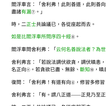
閻浮車言：「舍利弗！此則善道，此則善向
盡諸
有漏
。」
⑦
時，二
正士
共論議已，各從座起而去。
如是比閻浮車所問序四十經
。
⑧
閻浮車問舍利弗：「
云何名善說法者？為世
舍利弗言：「若說法調伏欲貪，調伏瞋恚，
名正向
。若貪欲已盡、無餘、
斷知
，瞋
ⓔ
⑩
復問：「舍利弗！有道有向
，修習多修習
ⓖ
舍利弗言：「有。謂八正道——正見乃至正