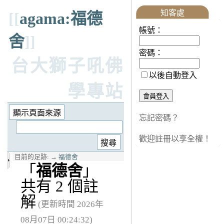
知客處
[[
agama:福德
帳號：
舍
]]
密碼：
台大獅子吼佛
以後自動登入
學專站
忘記密碼？
歡迎註冊以享全權！
目前的足跡:
→
福德舍
「
福德舍
」
共有 2 個註
解
(更新時間 2026年
08月07日 00:24:32)