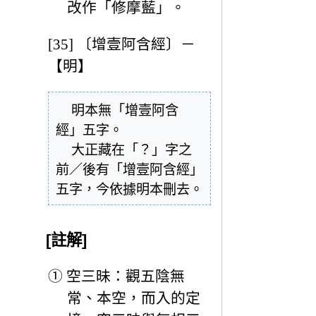
改作「修摩藍」。
[35] 〔增壹阿含經〕－
【明】
  明本無「增壹阿含
經」五字。

  大正藏在「？」字之
前／後有「增壹阿含經」
五字，今依據明本刪去。
[註解]
①
空三昧：觀五陰無
常、本空，而入的定