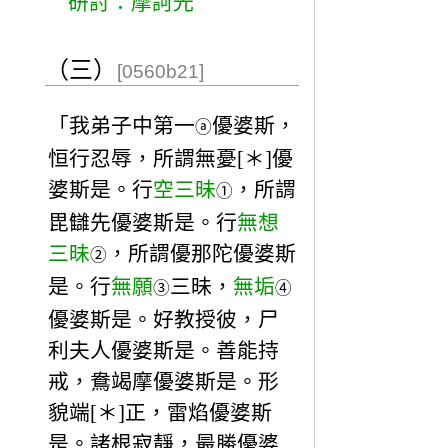
研討：摩訶光
（三）
[0560b21]
「我弟子中第一
優婆斯，
ⓐ
恒行忍辱，所謂無憂[＊]優
婆斯是。行
空三昧
，所謂
①
毘讎先優婆斯是。行
無想
三昧
，所謂優那陀優婆斯
②
是。行
無願
三昧，
無垢
③
④
優婆斯是。好教授彼，尸
利夫人優婆斯是。善能持
戒，鴦竭摩優婆斯是。形
貌端[＊]正，雷焰優婆斯
是。諸根寂靜，最勝優婆