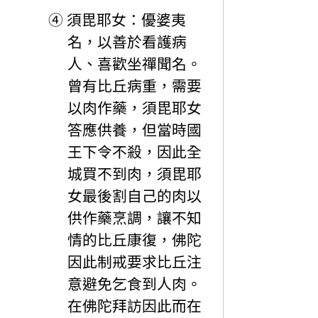
④
須毘耶女：優婆夷
名，以善於看護病
人、喜歡坐禪聞名。
曾有比丘病重，需要
以肉作藥，須毘耶女
答應供養，但當時國
王下令不殺，因此全
城買不到肉，須毘耶
女最後割自己的肉以
供作藥烹調，讓不知
情的比丘康復，佛陀
因此制戒要求比丘注
意避免乞食到人肉。
在佛陀拜訪因此而在