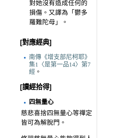
對她沒有造成任何的
損傷。又譯為「鬱多
羅難陀母」。
[對應經典]
南傳《增支部尼柯耶》
集1〈是第一品14〉第7
經
。
[讀經拾得]
四無量心
慈悲喜捨四無量心等禪定
皆可為解脫門。