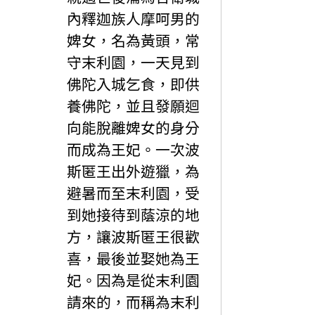
內釋迦族人摩呵男的
婢女，名為黃頭，常
守末利園，一天見到
佛陀入城乞食，即供
養佛陀，並且發願迴
向能脫離婢女的身分
而成為王妃。一次波
斯匿王出外遊獵，為
避暑而至末利園，受
到她接待到蔭涼的地
方，讓波斯匿王很歡
喜，最後並娶她為王
妃。因為是從末利園
請來的，而稱為末利