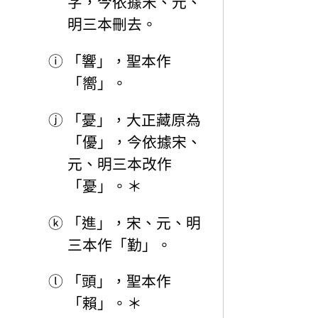
字，今依據宋、元、
明三本刪去。
ⓘ
「響」，聖本作
「嚮」。
ⓙ
「憂」，大正藏原為
「優」，今依據宋、
元、明三本改作
「憂」。＊
ⓚ
「進」，宋、元、明
三本作「勤」。
ⓛ
「頭」，聖本作
「賴」。＊