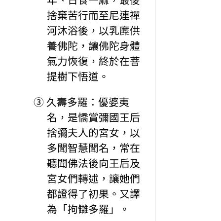
年、日食一麻，最後
捨棄苦行而至尼連禪
河沐浴後，以乳糜供
養佛陀，讓佛陀身體
氣力恢復，終於在菩
提樹下悟道。
③
久壽多羅：優婆夷
名，是憍賞彌國王后
捨彌夫人的宮女，以
多聞智慧聞名，常在
聽聞佛法後向王后及
宮女們轉述，讓她們
都證得了初果。又譯
為「拘讎多羅」。