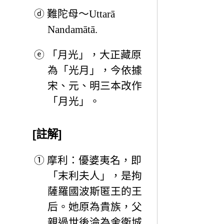
ⓓ
難陀母～Uttarā
Nandamātā.
ⓔ
「月光」，大正藏原
為「光月」，今依據
宋、元、明三本改作
「月光」。
[註解]
①
摩利：優婆夷名，即
「末利夫人」，是拘
薩羅國波斯匿王的王
后。她原為貴族，父
親過世後淪為舍衛城