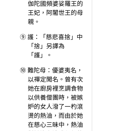
伽陀國頻婆娑羅王的
王妃，阿闍世王的母
親。
⑨
護：「慈悲喜捨」中
「捨」另譯為
「護」。
⑩
難陀母：優婆夷名，
以禪定聞名。曾有次
她在廚房裡烹調食物
以供養僧團時，被嫉
妒的女人潑了一杓滾
燙的熱油，而由於她
在慈心三昧中，熱油