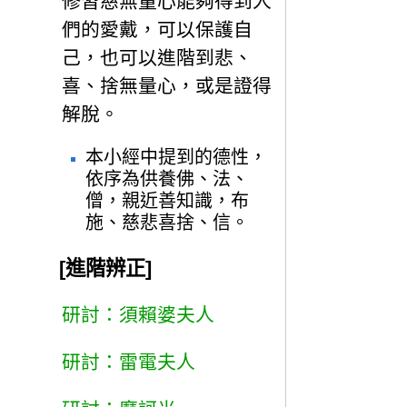
修習慈無量心能夠得到人
們的愛戴，可以保護自
己，也可以進階到悲、
喜、捨無量心，或是證得
解脫。
本小經中提到的德性，
依序為供養佛、法、
僧，親近善知識，布
施、慈悲喜捨、信。
[進階辨正]
研討：須賴婆夫人
研討：雷電夫人