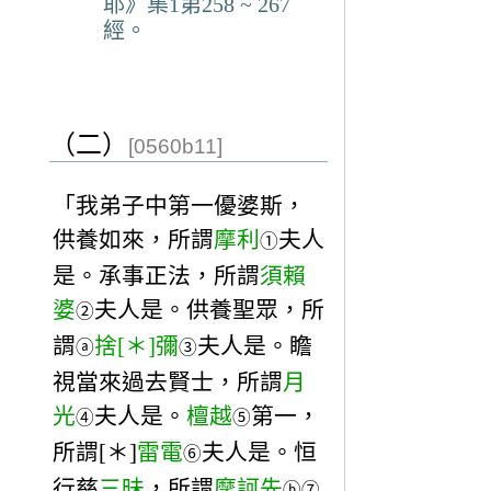
耶》集1第258 ~ 267
經。
（二）
[0560b11]
「我弟子中第一優婆斯，
供養如來，所謂
摩利
夫人
①
是。承事正法，所謂
須賴
婆
夫人是。供養聖眾，所
②
謂
捨[＊]彌
夫人是。瞻
ⓐ
③
視當來過去賢士，所謂
月
光
夫人是。
檀越
第一，
④
⑤
所謂[＊]
雷電
夫人是。恒
⑥
行慈
三昧
，所謂
摩訶先
ⓑ
⑦