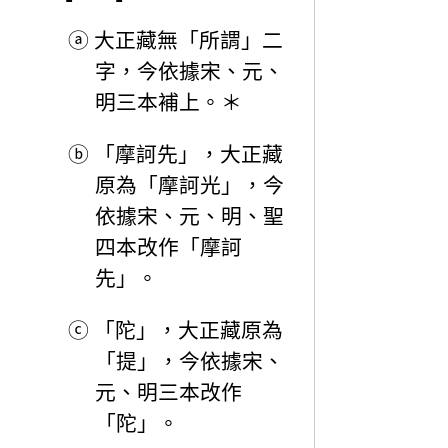
ⓐ
大正藏無「所謂」二
字，今依據宋、元、
明三本補上。＊
ⓑ
「摩訶先」，大正藏
原為「摩訶光」，今
依據宋、元、明、聖
四本改作「摩訶
先」。
ⓒ
「陀」，大正藏原為
「提」，今依據宋、
元、明三本改作
「陀」。