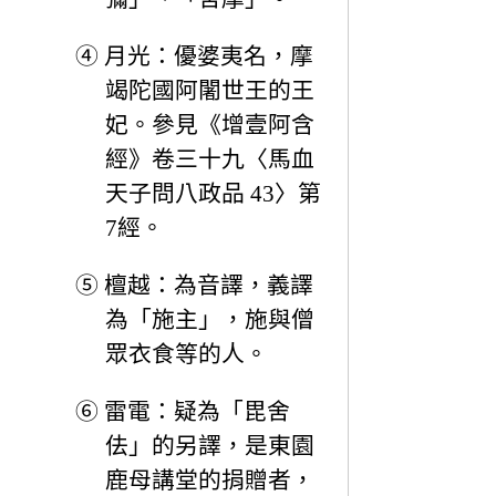
④
月光：優婆夷名，摩
竭陀國阿闍世王的王
妃。參見《增壹阿含
經》卷三十九〈馬血
天子問八政品 43〉第
7經。
⑤
檀越：為音譯，義譯
為「施主」，施與僧
眾衣食等的人。
⑥
雷電：疑為「毘舍
佉」的另譯，是東園
鹿母講堂的捐贈者，