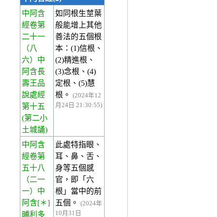
中阿含
如同根生莖葉
經卷第
般能增上其他
二十一
善法的五個根
（八
本：(1)信根、
六）中
(2)精進根、
阿含長
(3)念根、(4)
壽王品
定根、(5)慧
說處經
根。
(2024年12
月24日 21:30:55)
第十五
(第二小
土城誦)
中阿含
此處特指眼、
經卷第
耳、鼻、舌、
五十八
身等五個感
（二一
官，即「六
一）中
根」當中的前
阿含[＊]
五個。
(2024年
10月31日
晡利多