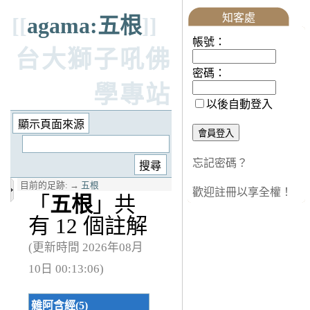
知客處
[[
agama:五根
]]
帳號：
台大獅子吼佛
密碼：
學專站
以後自動登入
忘記密碼？
目前的足跡:
→
五根
歡迎註冊以享全權！
「
五根
」共
有 12 個註解
(更新時間 2026年08月
10日 00:13:06)
雜阿含經(5)