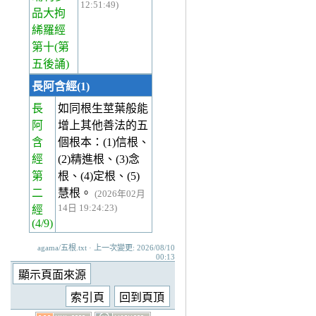
12:51:49)
品大拘
絺羅經
第十(第
五後誦)
長阿含經(1)
長
如同根生莖葉般能
阿
增上其他善法的五
含
個根本：(1)信根、
經
(2)精進根、(3)念
第
根、(4)定根、(5)
二
慧根。
(2026年02月
14日 19:24:23)
經
(4/9)
agama/五根.txt · 上一次變更: 2026/08/10
00:13