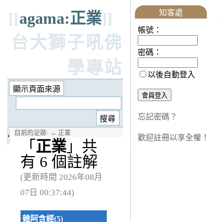
知客處
[[
agama:正業
]]
帳號：
台大獅子吼佛
密碼：
學專站
以後自動登入
忘記密碼？
目前的足跡:
→
正業
歡迎註冊以享全權！
「
正業
」共
有 6 個註解
(更新時間 2026年08月
07日 00:37:44)
雜阿含經(5)