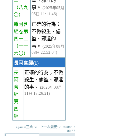
三十一
盜、邪淫的
（八九
事。
(2025年05月
05日 11:11:46)
〇）
雜阿含
正確的行為；
經卷第
不做殺生、偷
四十二
盜、邪淫的
（一一
事。
(2025年08月
08日 22:52:04)
六〇）
長阿含經(1)
長
正確的行為；不做
阿
殺生、偷盜、邪淫
含
的事。
(2026年03月
11日 18:26:21)
經
第
四
經
agama/正業.txt · 上一次變更: 2026/08/07
00:37