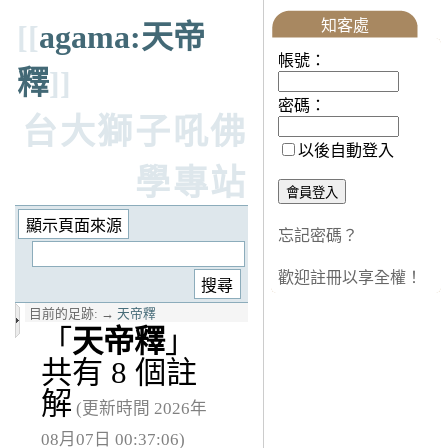
知客處
[[
agama:天帝
帳號：
釋
]]
密碼：
台大獅子吼佛
以後自動登入
學專站
忘記密碼？
歡迎註冊以享全權！
目前的足跡:
→
天帝釋
「
天帝釋
」
共有 8 個註
解
(更新時間 2026年
08月07日 00:37:06)