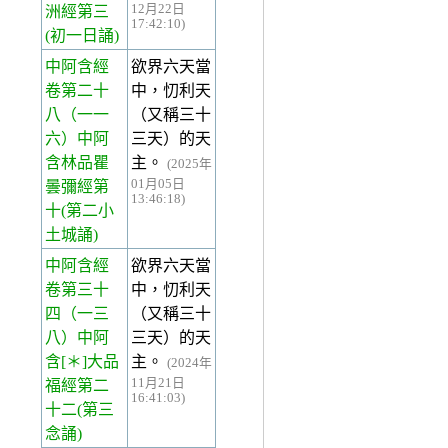
12月22日
洲經第三
17:42:10)
(初一日誦)
中阿含經
欲界六天當
卷第二十
中，忉利天
八
（一一
（又稱三十
六）中阿
三天）的天
含林品瞿
主。
(2025年
01月05日
曇彌經第
13:46:18)
十(第二小
土城誦)
中阿含經
欲界六天當
卷第三十
中，忉利天
四
（一三
（又稱三十
八）中阿
三天）的天
含[＊]大品
主。
(2024年
11月21日
福經第二
16:41:03)
十二(第三
念誦)