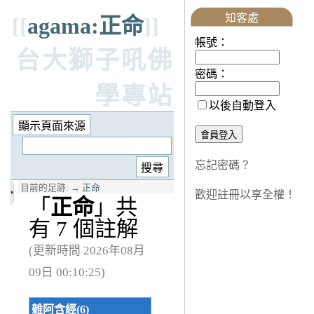
知客處
[[
agama:正命
]]
帳號：
台大獅子吼佛
密碼：
學專站
以後自動登入
忘記密碼？
目前的足跡:
→
正命
歡迎註冊以享全權！
「
正命
」共
有 7 個註解
(更新時間 2026年08月
09日 00:10:25)
雜阿含經(6)