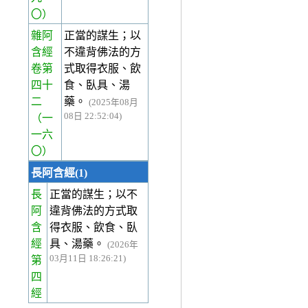
〇）
雜阿
正當的謀生；以
含經
不違背佛法的方
卷第
式取得衣服、飲
四十
食、臥具、湯
二
藥。
(2025年08月
08日 22:52:04)
（一
一六
〇）
長阿含經(1)
長
正當的謀生；以不
阿
違背佛法的方式取
含
得衣服、飲食、臥
經
具、湯藥。
(2026年
03月11日 18:26:21)
第
四
經