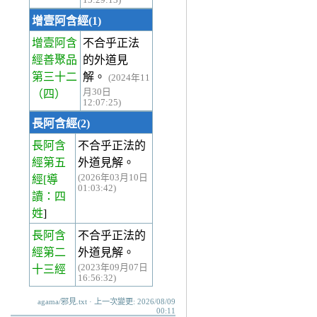
15:29:13)
增壹阿含經(1)
增壹阿含
不合乎正法
經善聚品
的外道見
第三十二
解。
(2024年11
月30日
（四）
12:07:25)
長阿含經(2)
長阿含
不合乎正法的
經第五
外道見解。
(2026年03月10日
經
[導
01:03:42)
讀：四
姓
]
長阿含
不合乎正法的
經第二
外道見解。
(2023年09月07日
十三經
16:56:32)
agama/邪見.txt · 上一次變更: 2026/08/09
00:11