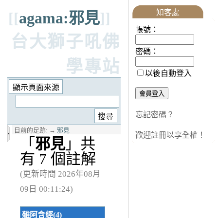
知客處
[[
agama:邪見
]]
帳號：
台大獅子吼佛
密碼：
學專站
以後自動登入
忘記密碼？
目前的足跡:
→
邪見
歡迎註冊以享全權！
「
邪見
」共
有 7 個註解
(更新時間 2026年08月
09日 00:11:24)
雜阿含經(4)