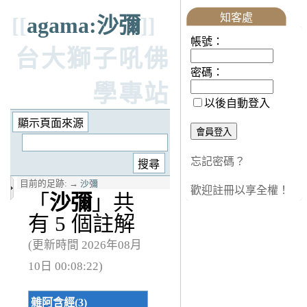
知客處
[[
agama:沙彌
]]
帳號：
台大獅子吼佛
密碼：
學專站
以後自動登入
忘記密碼？
目前的足跡:
→
沙彌
歡迎註冊以享全權！
「
沙彌
」共
有 5 個註解
(更新時間 2026年08月
10日 00:08:22)
雜阿含經(3)