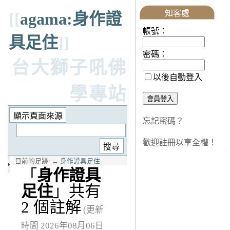
知客處
[[
agama:身作證
帳號：
具足住
]]
密碼：
台大獅子吼佛
以後自動登入
學專站
忘記密碼？
歡迎註冊以享全權！
目前的足跡:
→
身作證具足住
「
身作證具
足住
」共有
2 個註解
(更新
時間 2026年08月06日