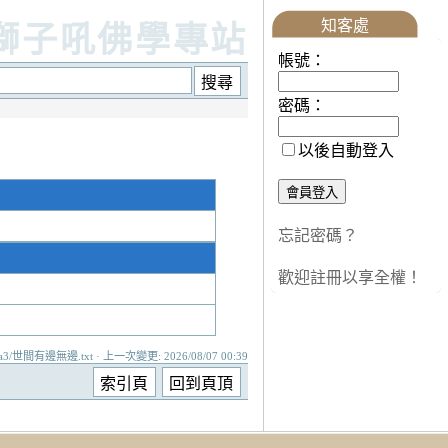
知客處
獅子吼佛學專站
帳號：
密碼：
以後自動登入
忘記密碼？
歡迎註冊以享全權！
a3/世間有邊無邊.txt · 上一次變更: 2026/08/07 00:39