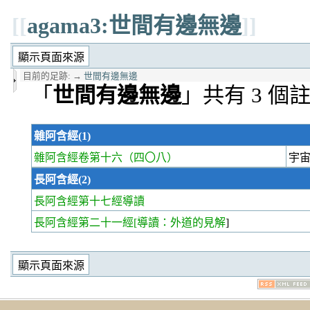
[[
agama3:世間有邊無邊
]]
目前的足跡:
→
世間有邊無邊
「
世間有邊無邊
」共有 3 個
雜阿含經(1)
雜阿含經卷第十六
（四〇八）
宇
長阿含經(2)
長阿含經第十七經
導讀
長阿含經第二十一經
[導讀：外道的見解
]