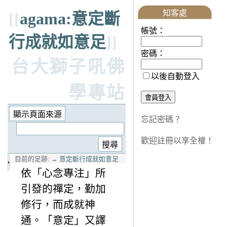
知客處
[[
agama:意定斷
帳號：
行成就如意足
]]
密碼：
台大獅子吼佛
以後自動登入
學專站
忘記密碼？
歡迎註冊以享全權！
目前的足跡:
→
意定斷行成就如意足
依「心念專注」所
引發的禪定，勤加
修行，而成就神
通。「意定」又譯