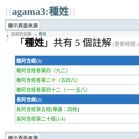
[[
agama3:種姓
]]
目前的足跡:
→
種姓
「
種姓
」共有 5 個註解
(更新時間 20
雜阿含經(3)
雜阿含經卷第四
（九二）
雜阿含經卷第二十
（五四八）
雜阿含經卷第四十二
（一一五八）
長阿含經(2)
長阿含經第五經
[導讀：四姓
]
長阿含經第二十經
(1/4)