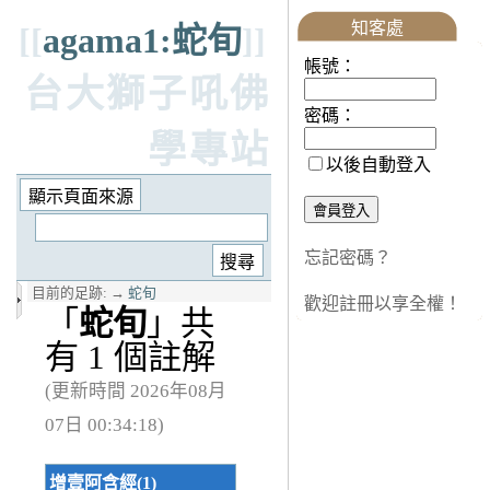
知客處
[[
agama1:蛇旬
]]
帳號：
台大獅子吼佛
密碼：
學專站
以後自動登入
忘記密碼？
目前的足跡:
→
蛇旬
歡迎註冊以享全權！
「
蛇旬
」共
有 1 個註解
(更新時間 2026年08月
07日 00:34:18)
增壹阿含經(1)