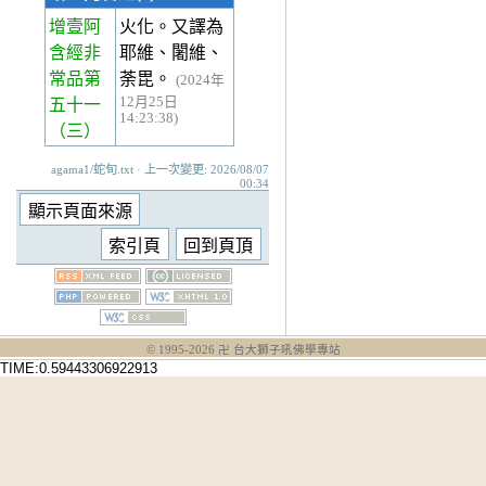
增壹阿
火化。又譯為
含經非
耶維、闍維、
常品第
荼毘。
(2024年
12月25日
五十一
14:23:38)
（三）
agama1/蛇旬.txt · 上一次變更: 2026/08/07
00:34
© 1995-
2026
卍 台大獅子吼佛學專站
TIME:0.59443306922913