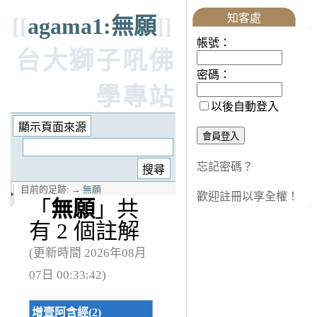
知客處
[[
agama1:無願
]]
帳號：
台大獅子吼佛
密碼：
學專站
以後自動登入
忘記密碼？
目前的足跡:
→
無願
歡迎註冊以享全權！
「
無願
」共
有 2 個註解
(更新時間 2026年08月
07日 00:33:42)
增壹阿含經(2)