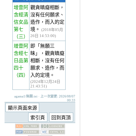
增壹阿
觀貪瞋癡相斷，
含經清
沒有任何願求、
信女品
造作，而入的定
第七
境。
(2018年05月
26日 14:53:00)
（三）
增壹阿
即「無願三
含經七
昧」，觀貪瞋癡
日品第
相斷，沒有任何
四十
願求、造作，而
（四）
入的定境。
(2024年12月24日
21:43:51)
agama1/無願.txt · 上一次變更: 2026/08/07
00:33