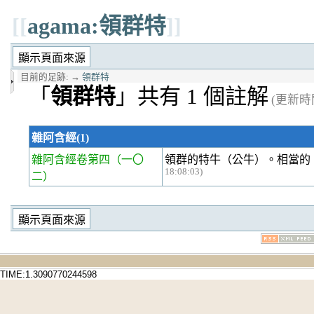
[[
agama:領群特
]]
目前的足跡:
→
領群特
「
領群特
」共有 1 個註解
(更新時間 
雜阿含經(1)
雜阿含經卷第四
（一〇
領群的特牛（公牛）。相當的
18:08:03)
二）
TIME:1.3090770244598