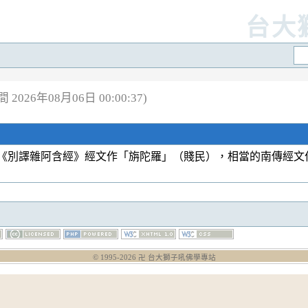
台大
2026年08月06日 00:00:37)
《別譯雜阿含經》經文作「旃陀羅」（賤民），相當的南傳經文
© 1995-
2026
卍 台大獅子吼佛學專站