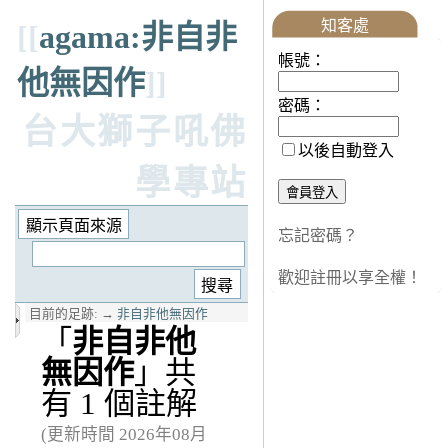
知客處
[[
agama:非自非
帳號：
他無因作
]]
密碼：
台大獅子吼佛
以後自動登入
學專站
忘記密碼？
歡迎註冊以享全權！
目前的足跡:
→
非自非他無因作
「
非自非他
無因作
」共
有 1 個註解
(更新時間 2026年08月