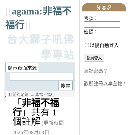
知客處
[[
agama:非福不
帳號：
福行
]]
密碼：
台大獅子吼佛
以後自動登入
學專站
忘記密碼？
歡迎註冊以享全權！
目前的足跡:
→
非福不福行
「
非福不福
行
」共有 1
個註解
(更新時間
2026年08月09日