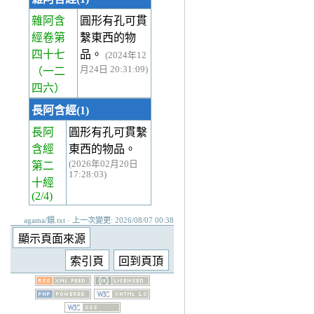
雜阿含
圓形有孔可貫
經卷第
繫東西的物
四十七
品。
(2024年12
月24日 20:31:09)
（一二
四六）
長阿含經(1)
長阿
圓形有孔可貫繫
含經
東西的物品。
(2026年02月20日
第二
17:28:03)
十經
(2/4)
agama/鐶.txt · 上一次變更: 2026/08/07 00:38