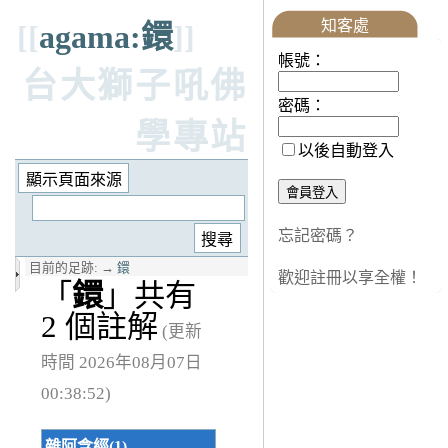
知客處
[[
agama:鐶
]]
帳號：
台大獅子吼佛
密碼：
學專站
以後自動登入
忘記密碼？
目前的足跡:
→
鐶
歡迎註冊以享全權！
「
鐶
」共有
2 個註解
(更新
時間 2026年08月07日
00:38:52)
雜阿含經(1)