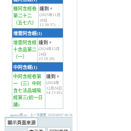
雜阿含經卷
達到。
(2025年11月
第二十二
29日
（五七六）
12:39:57)
增壹阿含經(1)
增壹阿含經
達到。
(2024年12月
十念品第二
24日
（一）
23:18:26)
中阿含經(1)
中阿含經卷第
達到。
(2024年
一
（三）中阿
12月24日
含七法品城喻
14:13:41)
經第三(初一日
誦)
agama/逮.txt · 上一次變更: 2026/08/07 00:34