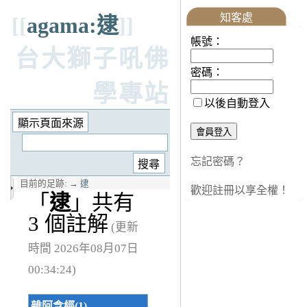
知客處
[[
agama:逮
]]
帳號：
台大獅子吼佛
密碼：
學專站
以後自動登入
忘記密碼？
目前的足跡:
→
逮
歡迎註冊以享全權！
「
逮
」共有
3 個註解
(更新
時間 2026年08月07日
00:34:24)
雜阿含經(1)