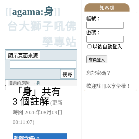
知客處
[[
agama:身
]]
帳號：
台大獅子吼佛
密碼：
學專站
以後自動登入
忘記密碼？
目前的足跡:
→
身
歡迎註冊以享全權！
「
身
」共有
3 個註解
(更新
時間 2026年08月09日
00:11:07)
雜阿含經(2)