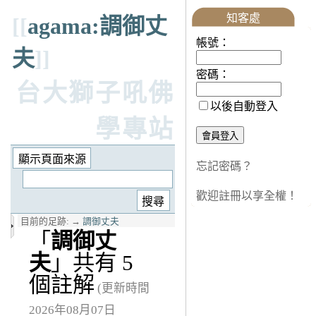
知客處
[[
agama:調御丈
帳號：
夫
]]
密碼：
台大獅子吼佛
以後自動登入
學專站
忘記密碼？
歡迎註冊以享全權！
目前的足跡:
→
調御丈夫
「
調御丈
夫
」共有 5
個註解
(更新時間
2026年08月07日