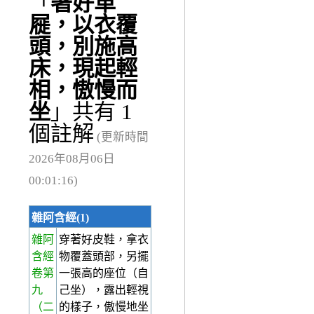
「
著好革
屣，以衣覆
頭，別施高
床，現起輕
相，慠慢而
坐
」共有 1
個註解
(更新時間
2026年08月06日
00:01:16)
雜阿含經(1)
雜阿
穿著好皮鞋，拿衣
含經
物覆蓋頭部，另擺
卷第
一張高的座位（自
九
己坐），露出輕視
（二
的樣子，傲慢地坐