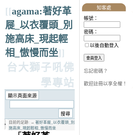
知客處
[[
agama:著好革
帳號：
屣_以衣覆頭_別
密碼：
施高床_現起輕
以後自動登入
相_慠慢而坐
]]
台大獅子吼佛
忘記密碼？
學專站
歡迎註冊以享全權！
目前的足跡:
→
著好革屣_以衣覆頭_別
施高床_現起輕相_慠慢而坐