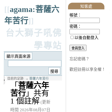
知客處
[[
agama:菩薩六
帳號：
年苦行
]]
密碼：
台大獅子吼佛
以後自動登入
學專站
忘記密碼？
歡迎註冊以享全權！
目前的足跡:
→
菩薩六年苦行
「
菩薩六年
苦行
」共有
1 個註解
(更新
時間 2026年08月07日