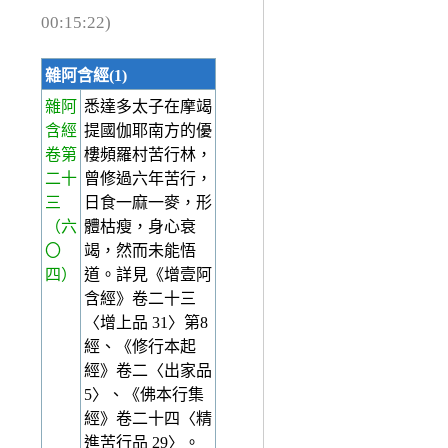
00:15:22)
雜阿含經(1)
雜阿
悉達多太子在摩竭
含經
提國伽耶南方的優
卷第
樓頻羅村苦行林，
二十
曾修過六年苦行，
三
日食一麻一麥，形
（六
體枯瘦，身心衰
〇
竭，然而未能悟
四）
道。詳見《增壹阿
含經》卷二十三
〈增上品 31〉第8
經、《修行本起
經》卷二〈出家品
5〉、《佛本行集
經》卷二十四〈精
進苦行品 29〉。