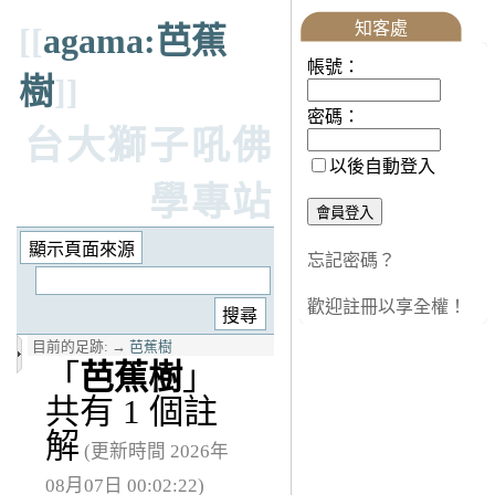
知客處
[[
agama:芭蕉
帳號：
樹
]]
密碼：
台大獅子吼佛
以後自動登入
學專站
忘記密碼？
歡迎註冊以享全權！
目前的足跡:
→
芭蕉樹
「
芭蕉樹
」
共有 1 個註
解
(更新時間 2026年
08月07日 00:02:22)