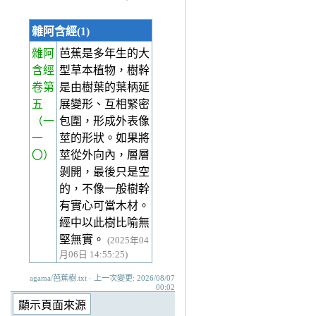
雜阿含經(1)
雜阿
芭蕉是多年生的大
含經
型草本植物，樹幹
卷第
是由樹葉的葉柄延
五
展變形、互相緊密
（一
包圍，形成外表像
一
莖的形狀。如果將
〇）
莖從外向內，層層
剝開，最後只是空
的，不像一般樹幹
有實心可當木材。
經中以此樹比喻無
堅無實。
(2025年04
月06日 14:55:25)
agama/芭蕉樹.txt · 上一次變更: 2026/08/07
00:02