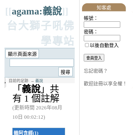
知客處
[[
agama:義說
]]
帳號：
台大獅子吼佛
密碼：
學專站
以後自動登入
忘記密碼？
目前的足跡:
→
義說
歡迎註冊以享全權！
「
義說
」共
有 1 個註解
(更新時間 2026年08月
10日 00:02:12)
雜阿含經(1)