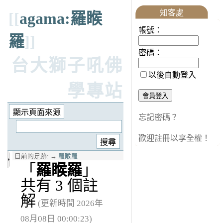
知客處
[[
agama:羅睺
帳號：
羅
]]
密碼：
台大獅子吼佛
以後自動登入
學專站
忘記密碼？
歡迎註冊以享全權！
目前的足跡:
→
羅睺羅
「
羅睺羅
」
共有 3 個註
解
(更新時間 2026年
08月08日 00:00:23)