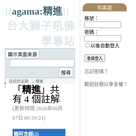
知客處
[[
agama:精進
]]
帳號：
台大獅子吼佛
密碼：
學專站
以後自動登入
忘記密碼？
目前的足跡:
→
精進
歡迎註冊以享全權！
「
精進
」共
有 4 個註解
(更新時間 2026年08月
07日 00:39:21)
雜阿含經(2)