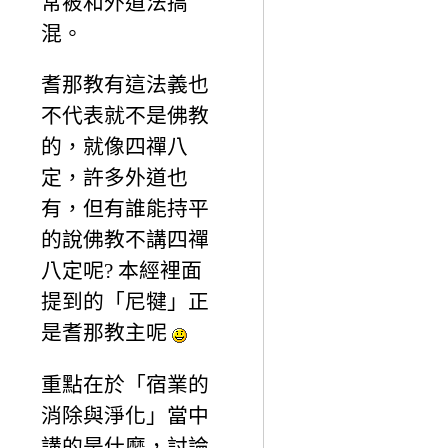
常被和外道法搞
混。
耆那教有這法義也
不代表就不是佛教
的，就像四禪八
定，許多外道也
有，但有誰能持平
的說佛教不講四禪
八定呢? 本經裡面
提到的「尼犍」正
是耆那教主呢
重點在於「宿業的
消除與淨化」當中
講的是什麼，討論