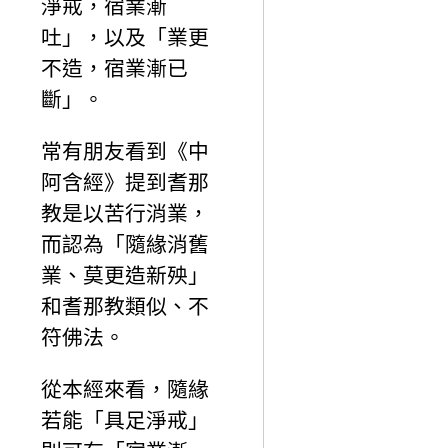
淨戒，宿業漸
吐」，以及「業更
不造，宿業漸已
斷」。
常有朋友看到《中
阿含經》提到耆那
教是以苦行消業，
而認為「隨緣消舊
業、莫更造新殃」
和耆那教類似、不
符佛法。
從本經來看，隨緣
若能「具足淨戒」