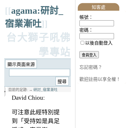
知客處
[[
agama:研討_
帳號：
宿業漸吐
]]
密碼：
台大獅子吼佛
以後自動登入
學專站
忘記密碼？
歡迎註冊以享全權！
目前的足跡:
→
研討_宿業漸吐
David Chiou:
可注意此經特別提
到「受持如是具足