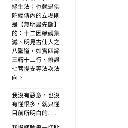
緣生法；也就是佛
陀經傳內的立場則
是【無明最先斷】
的：十二因緣觀集
滅、明見古仙人之
八聖道，如實四諦
三轉十二行、修證
七菩提支等法次法
向。
我沒有惡意，也沒
有懂很多，就只懂
目前所明白的.. . .
我讚嘆臉書一切貼