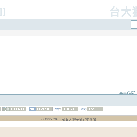
]]
台大
agama/研討
© 1995-
2026
卍 台大獅子吼佛學專站