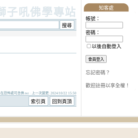
知客處
獅子吼佛學專站
帳號：
密碼：
以後自動登入
忘記密碼？
歡迎註冊以享全權！
_在恐怖處可念佛.txt · 上一次變更: 2024/10/22 15:50