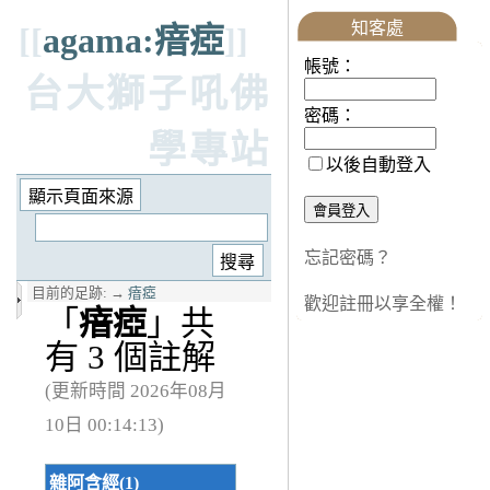
知客處
[[
agama:瘖瘂
]]
帳號：
台大獅子吼佛
密碼：
學專站
以後自動登入
忘記密碼？
目前的足跡:
→
瘖瘂
歡迎註冊以享全權！
「
瘖瘂
」共
有 3 個註解
(更新時間 2026年08月
10日 00:14:13)
雜阿含經(1)