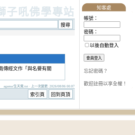
知客處
獅子吼佛學專站
帳號：
密碼：
以後自動登入
南傳經文作「與名譽有關
忘記密碼？
歡迎註冊以享全權！
agama/生天覺.txt · 上一次變更: 2026/08/06 00:07