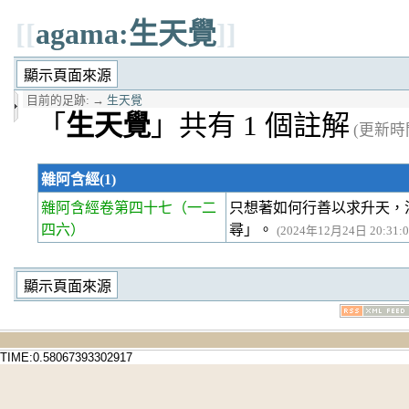
[[
agama:生天覺
]]
目前的足跡:
→
生天覺
「
生天覺
」共有 1 個註解
(更新時間 
雜阿含經(1)
雜阿含經卷第四十七
（一二
只想著如何行善以求升天，
四六）
尋」。
(2024年12月24日 20:31:0
TIME:0.58067393302917