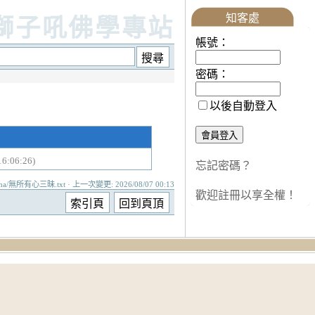
知客處
獅子吼佛學專站
帳號：
密碼：
以後自動登入
6:06:26)
忘記密碼？
ma/無所有心三昧.txt · 上一次變更: 2026/08/07 00:13
歡迎註冊以享全權！