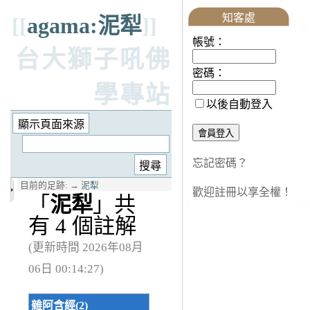
知客處
[[
agama:泥犁
]]
帳號：
台大獅子吼佛
密碼：
學專站
以後自動登入
忘記密碼？
目前的足跡:
→
泥犁
歡迎註冊以享全權！
「
泥犁
」共
有 4 個註解
(更新時間 2026年08月
06日 00:14:27)
雜阿含經(2)