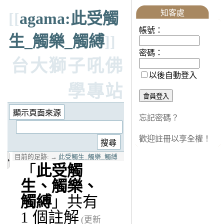
知客處
[[
agama:此受觸
帳號：
生_觸樂_觸縛
]]
密碼：
台大獅子吼佛
以後自動登入
學專站
忘記密碼？
歡迎註冊以享全權！
目前的足跡:
→
此受觸生_觸樂_觸縛
「
此受觸
生、觸樂、
觸縛
」共有
1 個註解
(更新