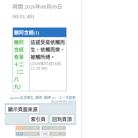
時間 2026年08月09日
00:01:40)
雜阿含經(1)
雜阿
這感受是依觸而
含經
生、依觸而樂、
卷第
被觸所縛。
(2026年05月16日
十二
22:50:46)
（二
八
九）
agama/此受觸生_觸樂_觸縛.txt · 上一次變更:
2026/08/09 00:01