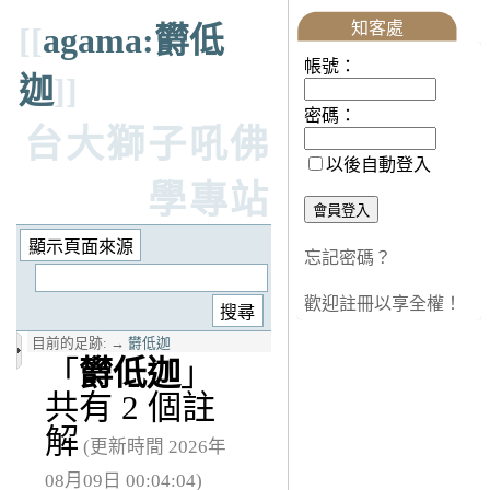
知客處
[[
agama:欝低
帳號：
迦
]]
密碼：
台大獅子吼佛
以後自動登入
學專站
忘記密碼？
歡迎註冊以享全權！
目前的足跡:
→
欝低迦
「
欝低迦
」
共有 2 個註
解
(更新時間 2026年
08月09日 00:04:04)