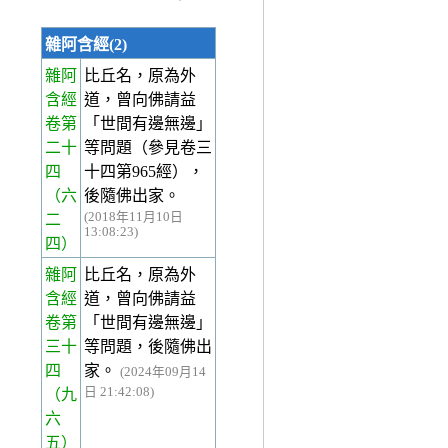
雜阿含經(2)
雜阿
比丘名，原為外
含經
道，曾向佛請益
卷第
「世間有邊無邊」
二十
等問題（參見卷三
四
十四第965經），
（六
後隨佛出家。
(2018年11月10日
二
13:08:23)
四）
雜阿
比丘名，原為外
含經
道，曾向佛請益
卷第
「世間有邊無邊」
三十
等問題，後隨佛出
四
家。
(2024年09月14
日 21:42:08)
（九
六
五）