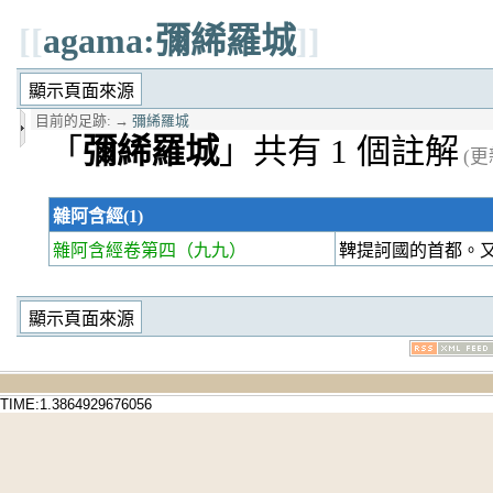
[[
agama:彌絺羅城
]]
目前的足跡:
→
彌絺羅城
「
彌絺羅城
」共有 1 個註解
(更新
雜阿含經(1)
雜阿含經卷第四
（九九）
鞞提訶國的首都。
TIME:1.3864929676056