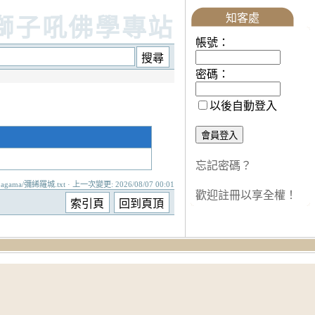
知客處
獅子吼佛學專站
帳號：
密碼：
以後自動登入
忘記密碼？
agama/彌絺羅城.txt · 上一次變更: 2026/08/07 00:01
歡迎註冊以享全權！