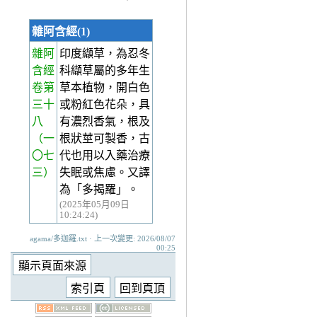
雜阿含經(1)
雜阿
印度纈草，為忍冬
含經
科纈草屬的多年生
卷第
草本植物，開白色
三十
或粉紅色花朵，具
八
有濃烈香氣，根及
（一
根狀莖可製香，古
〇七
代也用以入藥治療
三）
失眠或焦慮。又譯
為「多揭羅」。
(2025年05月09日
10:24:24)
agama/多迦羅.txt · 上一次變更: 2026/08/07
00:25