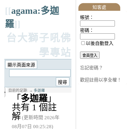
知客處
[[
agama:多迦
帳號：
羅
]]
密碼：
台大獅子吼佛
以後自動登入
學專站
忘記密碼？
歡迎註冊以享全權！
目前的足跡:
→
多迦羅
「
多迦羅
」
共有 1 個註
解
(更新時間 2026年
08月07日 00:25:28)