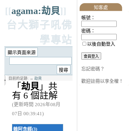
知客處
[[
agama:劫貝
]]
帳號：
台大獅子吼佛
密碼：
學專站
以後自動登入
忘記密碼？
目前的足跡:
→
劫貝
歡迎註冊以享全權！
「
劫貝
」共
有 6 個註解
(更新時間 2026年08月
07日 00:39:41)
雜阿含經(3)